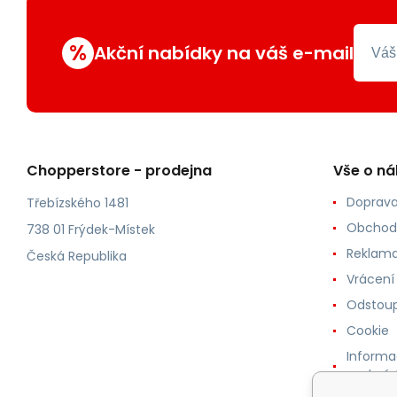
%
Akční nabídky na váš e-mail
Chopperstore - prodejna
Vše o n
Doprava
Třebízského 1481
Obchod
738 01 Frýdek-Místek
Reklama
Česká Republika
Vrácení
Odstoup
Cookie
Informa
osobníc