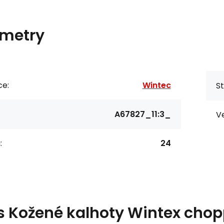
metry
ce:
Wintec
St
A67827_11:3_
Ve
:
24
s
Kožené kalhoty Wintex chop