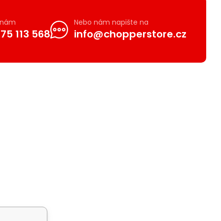
e nám
Nebo nám napište na
75 113 568
info@chopperstore.cz