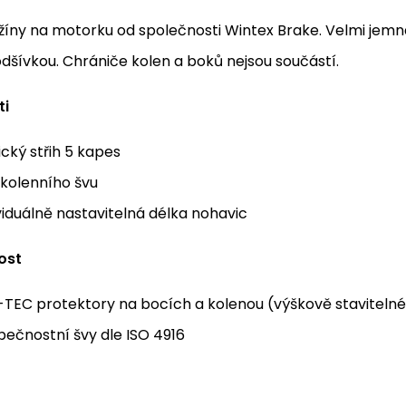
íny na motorku od společnosti Wintex Brake. Velmi jemná
odšívkou. Chrániče kolen a boků nejsou součástí.
ti
ický střih 5 kapes
 kolenního švu
viduálně nastavitelná délka nohavic
ost
-TEC protektory na bocích a kolenou (výškově stavitelné
ečnostní švy dle ISO 4916