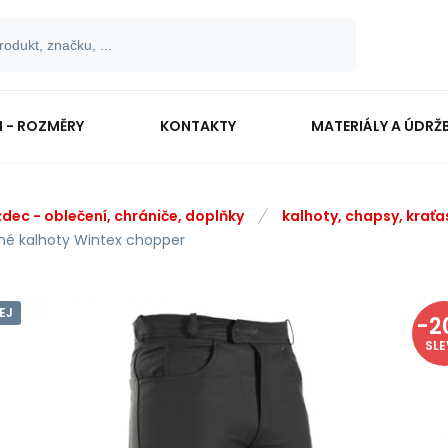
I - ROZMĚRY
KONTAKTY
MATERIÁLY A ÚDRŽ
zdec - oblečení, chrániče, doplňky
kalhoty, chapsy, kraťa
né kalhoty Wintex chopper
EJ
-
2
SL