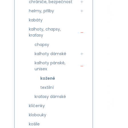
chrániče, bezpečnost
helmy, přilby
kabáty
kalhoty, chapsy,
kraťasy
chapsy
kalhoty dámské
kalhoty pánské,
unisex
kožené
textilní
kraťasy dámské
klíčenky
klobouky
košile