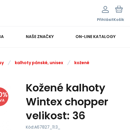
Přihlásit
Košík
BA
NAŠE ZNAČKY
ON-LINE KATALOGY
sy
kalhoty pánské, unisex
kožené
Kožené kalhoty
0
%
Wintex chopper
EVA
velikost: 36
Kód:
A67827_11:3_