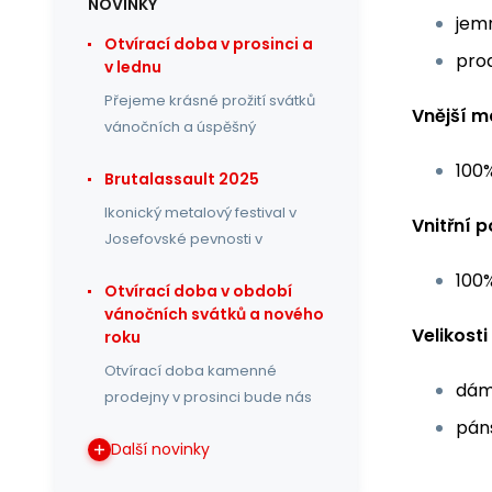
NOVINKY
jemn
Otvírací doba v prosinci a
pro
v lednu
Přejeme krásné prožití svátků
Vnější m
vánočních a úspěšný
100
Brutalassault 2025
Ikonický metalový festival v
Vnitřní 
Josefovské pevnosti v
100
Otvírací doba v období
vánočních svátků a nového
Velikosti
roku
Otvírací doba kamenné
dáms
prodejny v prosinci bude nás
páns
Další novinky