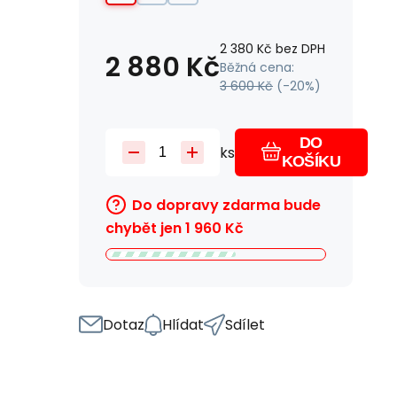
2 380
Kč
bez DPH
2 880
Kč
Běžná cena:
3 600
Kč
(-
20
%)
DO
ks
KOŠÍKU
Do dopravy zdarma bude
chybět jen
1 960
Kč
Dotaz
Hlídat
Sdílet