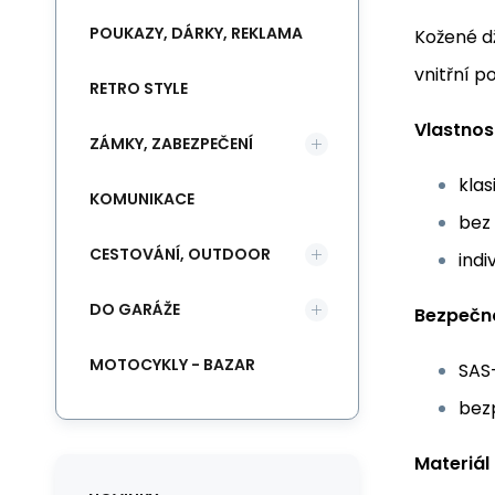
POUKAZY, DÁRKY, REKLAMA
Kožené dž
vnitřní p
RETRO STYLE
Vlastnos
ZÁMKY, ZABEZPEČENÍ
klas
KOMUNIKACE
bez
CESTOVÁNÍ, OUTDOOR
indi
DO GARÁŽE
Bezpečn
MOTOCYKLY - BAZAR
SAS
bezp
Materiál