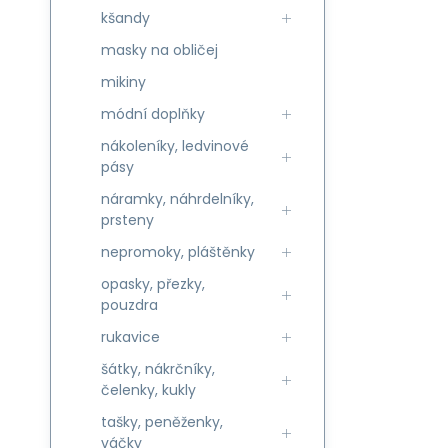
kšandy
masky na obličej
mikiny
módní doplňky
nákoleníky, ledvinové
pásy
náramky, náhrdelníky,
prsteny
nepromoky, pláštěnky
opasky, přezky,
pouzdra
rukavice
šátky, nákrčníky,
čelenky, kukly
tašky, peněženky,
váčky