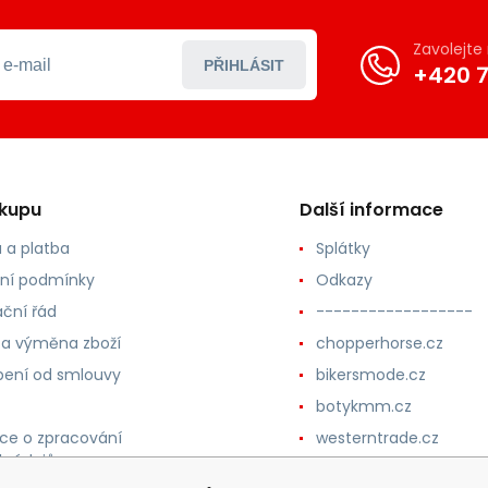
Zavolejt
PŘIHLÁSIT
+420 7
ákupu
Další informace
 a platba
Splátky
ní podmínky
Odkazy
ční řád
------------------
 a výměna zboží
chopperhorse.cz
ení od smlouvy
bikersmode.cz
botykmm.cz
ce o zpracování
westerntrade.cz
h údajů
westernmoda.cz