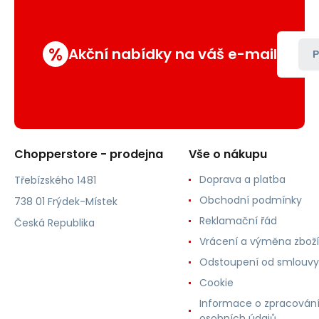
%
Akční nabídky na váš e-mail
P
Chopperstore - prodejna
Vše o nákupu
Doprava a platba
Třebízského 1481
Obchodní podmínky
738 01 Frýdek-Místek
Reklamační řád
Česká Republika
Vrácení a výměna zboží
Odstoupení od smlouvy
Cookie
Informace o zpracován
osobních údajů