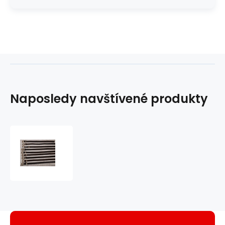
Naposledy navštívené produkty
kožený
opasek
zdobený