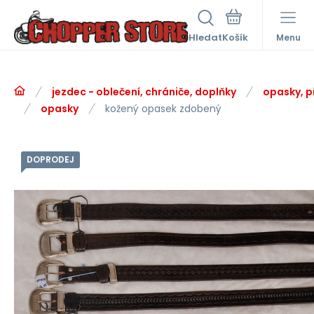
Hledat
Menu
jezdec - oblečení, chrániče, doplňky
opasky, p
opasky
kožený opasek zdobený
DOPRODEJ