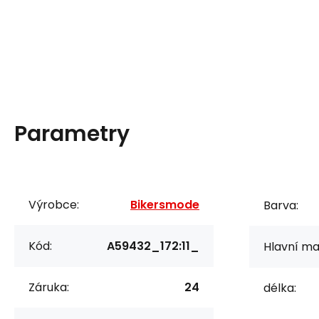
Parametry
Výrobce:
Bikersmode
Barva:
Kód:
A59432_172:11_
Hlavní mat
Záruka:
24
délka: