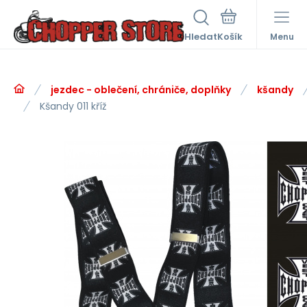
Hledat
Menu
jezdec - oblečení, chrániče, doplňky
kšandy
Kšandy 011 kříž