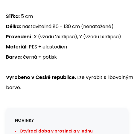
Šířka:
5 cm
Délka:
nastavitelná 80 - 130 cm (nenatažené)
Provedení:
X (vzadu 2x klipsa), Y (vzadu 1x klipsa)
Materiál:
PES + elastodien
Barva:
černá + potisk
Vyrobeno v České republice.
Lze vyrobit s libovolným
barvě.
NOVINKY
Otvírací doba v prosinci a v lednu