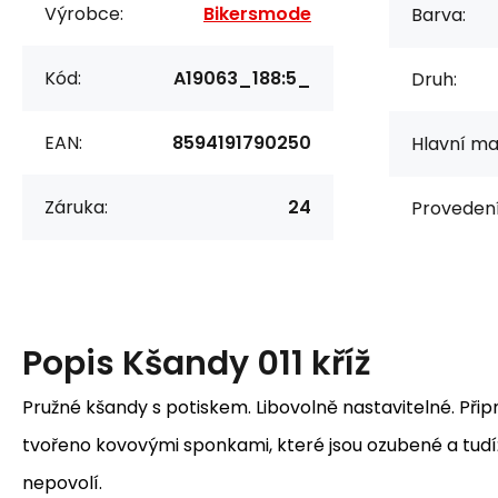
Výrobce:
Bikersmode
Barva:
Kód:
A19063_188:5_
Druh:
EAN:
8594191790250
Hlavní mat
Záruka:
24
Provedení
Popis
Kšandy 011 kříž
Pružné kšandy s potiskem. Libovolně nastavitelné. Přip
tvořeno kovovými sponkami, které jsou ozubené a tudí
nepovolí.