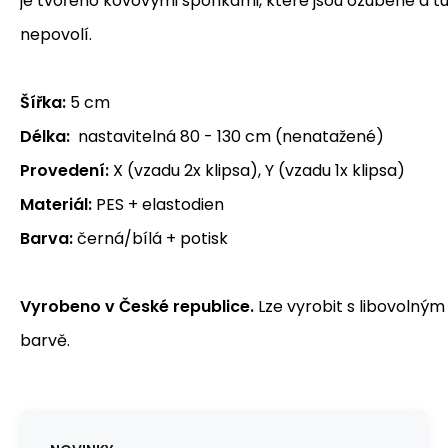
je tvořeno kovovými sponkami, které jsou ozubené a tu
nepovolí.
Šířka:
5 cm
Délka:
nastavitelná 80 - 130 cm (nenatažené)
Provedení:
X (vzadu 2x klipsa), Y (vzadu 1x klipsa)
Materiál:
PES + elastodien
Barva:
černá/bílá + potisk
Vyrobeno v České republice.
Lze vyrobit s libovolným
barvě.