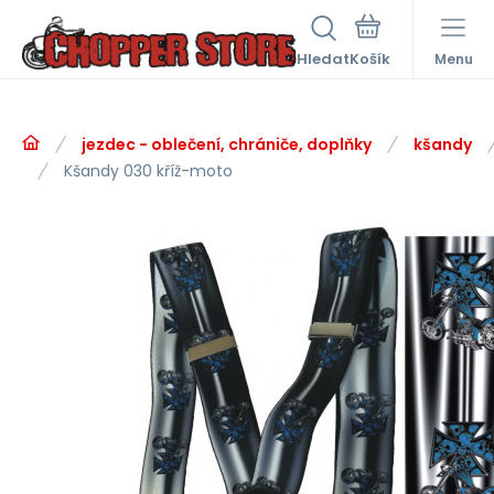
Hledat
Menu
jezdec - oblečení, chrániče, doplňky
kšandy
Kšandy 030 kříž-moto