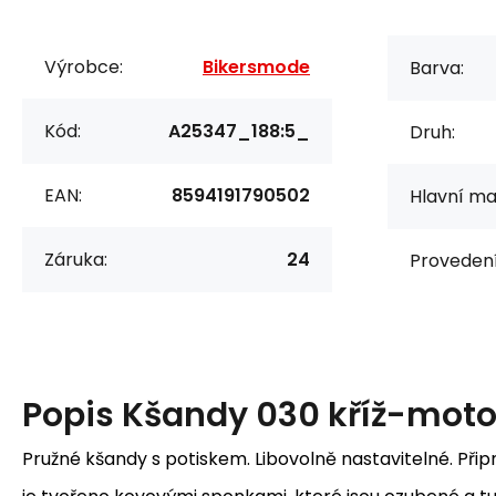
Výrobce:
Bikersmode
Barva:
Kód:
A25347_188:5_
Druh:
EAN:
8594191790502
Hlavní mat
Záruka:
24
Provedení
Popis
Kšandy 030 kříž-mot
Pružné kšandy s potiskem. Libovolně nastavitelné. Při