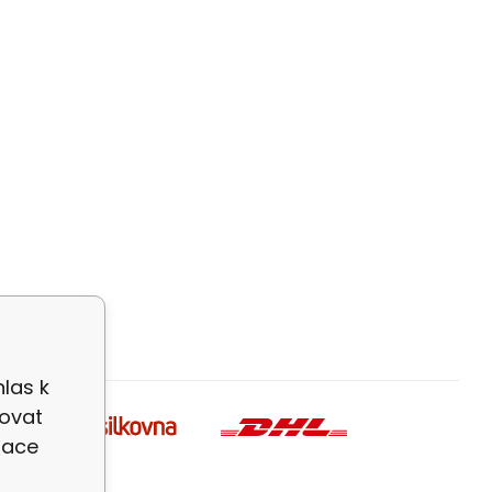
las k
zovat
zace