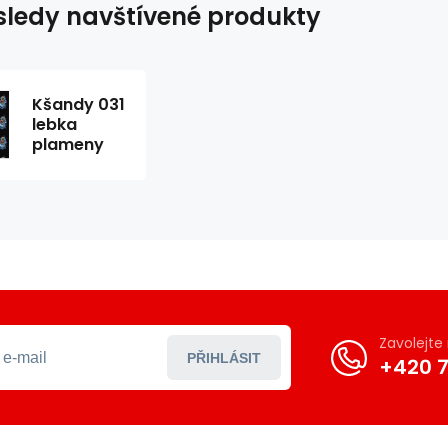
ledy navštívené produkty
Kšandy 031
lebka
plameny
Zavolejt
PŘIHLÁSIT
+420 7