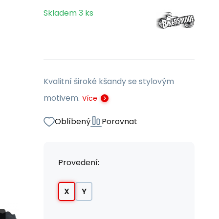
Skladem
3
ks
Kvalitní široké kšandy se stylovým
motivem.
Více
Oblíbený
Porovnat
Provedení:
X
Y