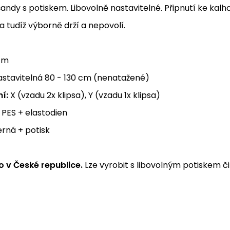
andy s potiskem. Libovolně nastavitelné. Připnutí ke kal
 tudíž výborně drží a nepovolí.
cm
stavitelná 80 - 130 cm (nenatažené)
í:
X (vzadu 2x klipsa), Y (vzadu 1x klipsa)
PES + elastodien
rná + potisk
 v České republice.
Lze vyrobit s libovolným potiskem či