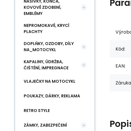
Para
NÁŠIVKY, KONČA,
KOVOVÉ ZDOBENÍ,
EMBLÉMY
NEPROMOKAVÉ, KRYCÍ
Výrob
PLACHTY
DOPLŇKY, OZDOBY, DÍLY
Kód:
NA_MOTOCYKL
KAPALINY, ÚDRŽBA,
EAN:
ČIŠTĚNÍ, IMPREGNACE
VLAJEČKY NA MOTOCYKL
Záruka
POUKAZY, DÁRKY, REKLAMA
RETRO STYLE
Popi
ZÁMKY, ZABEZPEČENÍ