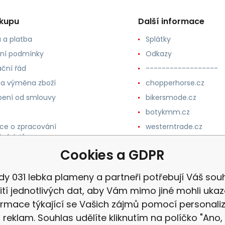
ákupu
Další informace
 a platba
Splátky
ní podmínky
Odkazy
ční řád
------------------
 a výměna zboží
chopperhorse.cz
ení od smlouvy
bikersmode.cz
botykmm.cz
ce o zpracování
westerntrade.cz
h údajů
westernmoda.cz
Cookies a GDPR
dy 031 lebka plameny a partneři potřebují Váš souh
ití jednotlivých dat, aby Vám mimo jiné mohli uka
ormace týkající se Vašich zájmů pomocí personali
reklam. Souhlas udělíte kliknutím na políčko "Ano,