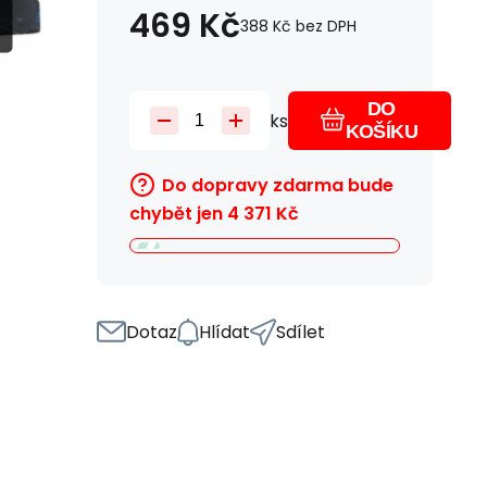
469
Kč
388
Kč
bez DPH
DO
ks
KOŠÍKU
Do dopravy zdarma bude
chybět jen
4 371
Kč
Dotaz
Hlídat
Sdílet