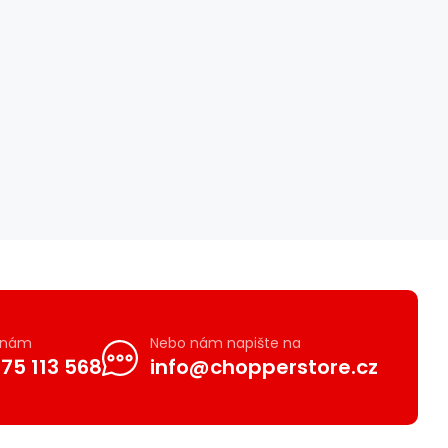
e nám
Nebo nám napište na
75 113 568
info@chopperstore.cz