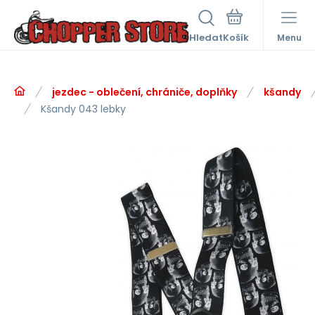
Hledat
Menu
jezdec - oblečení, chrániče, doplňky
kšandy
Kšandy 043 lebky