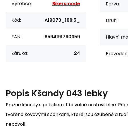
Výrobce:
Bikersmode
Barva:
Kód:
A19073_188:5_
Druh:
EAN:
8594191790359
Hlavní mat
Záruka:
24
Provedení
Popis
Kšandy 043 lebky
Pružné kšandy s potiskem. Libovolně nastavitelné. Přip
tvořeno kovovými sponkami, které jsou ozubené a tudí
nepovolí.