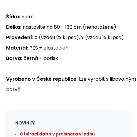
Šířka:
5 cm
Délka:
nastavitelná 80 - 130 cm (nenatažené)
Provedení:
X (vzadu 2x klipsa), Y (vzadu 1x klipsa)
Materiál:
PES + elastodien
Barva:
černá + potisk
Vyrobeno v České republice.
Lze vyrobit s libovolným
barvě.
NOVINKY
Otvírací doba v prosinci a v lednu