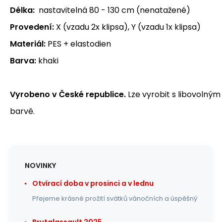
Délka:
nastavitelná 80 - 130 cm (nenatažené)
Provedení:
X (vzadu 2x klipsa), Y (vzadu 1x klipsa)
Materiál:
PES + elastodien
Barva:
khaki
Vyrobeno v České republice.
Lze vyrobit s libovolným
barvě.
NOVINKY
Otvírací doba v prosinci a v lednu
Přejeme krásné prožití svátků vánočních a úspěšný
Brutalassault 2025