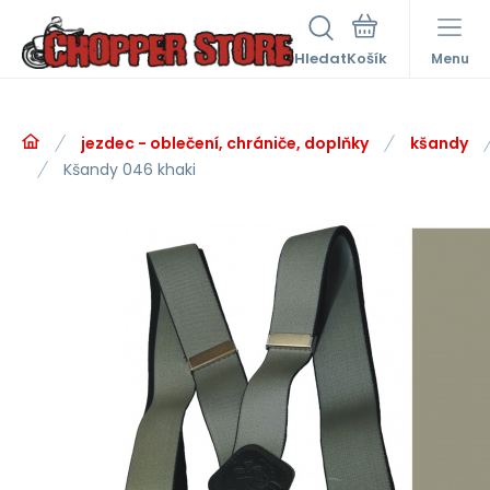
Hledat
Menu
jezdec - oblečení, chrániče, doplňky
kšandy
Kšandy 046 khaki