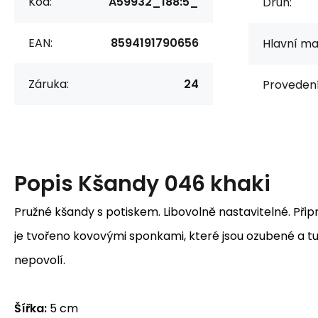
Kód:
A59932_188:5_
Druh:
EAN:
8594191790656
Hlavní mat
Záruka:
24
Provedení
Popis
Kšandy 046 khaki
Pružné kšandy s potiskem. Libovolně nastavitelné. Při
je tvořeno kovovými sponkami, které jsou ozubené a tu
nepovolí.
Šířka:
5 cm