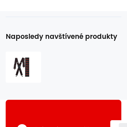
Naposledy navštívené produkty
Kšandy
101
Indian
1