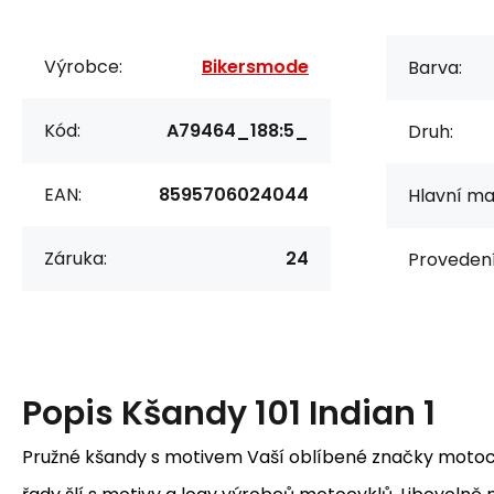
Výrobce:
Bikersmode
Barva:
Kód:
A79464_188:5_
Druh:
EAN:
8595706024044
Hlavní mat
Záruka:
24
Provedení
Popis
Kšandy 101 Indian 1
Pružné kšandy s motivem Vaší oblíbené značky motocy