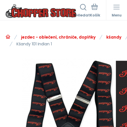
Hledat
Menu
jezdec - oblečení, chrániče, doplňky
kšandy
Kšandy 101 Indian 1