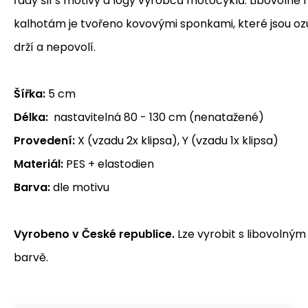
řady šlí s motivy a logy výrobců motocyklů. Libovolně n
kalhotám je tvořeno kovovými sponkami, které jsou o
drží a nepovolí.
Šířka:
5 cm
Délka:
nastavitelná 80 - 130 cm (nenatažené)
Provedení:
X (vzadu 2x klipsa), Y (vzadu 1x klipsa)
Materiál:
PES + elastodien
Barva:
dle motivu
Vyrobeno v České republice.
Lze vyrobit s libovolným
barvě.