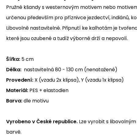
Pružné kšandy s westernovým motivem nebo motivem k
určenou především pro příznivce jezdectví, indiánů, ko
Libovolně nastavitelné. Připnutí ke kalhotám je tvoře
které jsou ozubené a tudíž výborně drží a nepovolí.
Šířka:
5 cm
Délka:
nastavitelná 80 - 130 cm (nenatažené)
Provedení:
X (vzadu 2x klipsa), Y (vzadu 1x klipsa)
Materiál:
PES + elastodien
Barva:
dle motivu
Vyrobeno v České republice.
Lze vyrobit s libovolným
barvě.