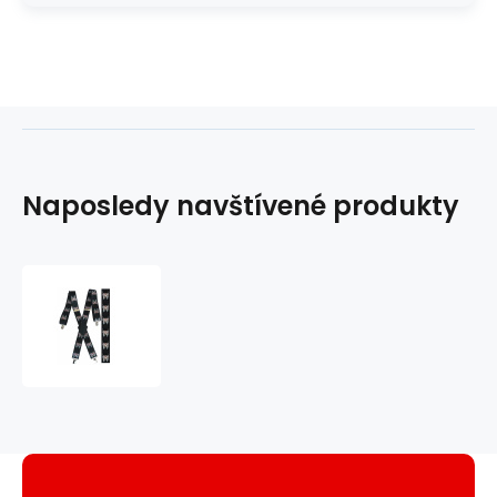
Naposledy navštívené produkty
Kšandy
112
býčí
hlava