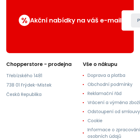
%
Akční nabídky na váš e-mail
P
Chopperstore - prodejna
Vše o nákupu
Doprava a platba
Třebízského 1481
Obchodní podmínky
738 01 Frýdek-Místek
Reklamační řád
Česká Republika
Vrácení a výměna zboží
Odstoupení od smlouvy
Cookie
Informace o zpracován
osobních údajů