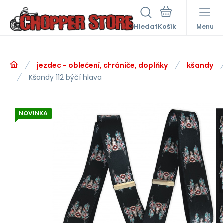
Hledat
Menu
jezdec - oblečení, chrániče, doplňky
kšandy
Kšandy 112 býčí hlava
NOVINKA