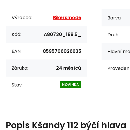
Výrobce:
Bikersmode
Barva:
Kód:
A80730_188:5_
Druh:
EAN:
8595706026635
Hlavní mat
Záruka:
24 měsíců
Provedení
Stav:
NOVINKA
Popis
Kšandy 112 býčí hlava