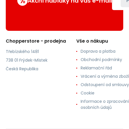
%
Akční nabídky na váš e-mail
P
Chopperstore - prodejna
Vše o nákupu
Doprava a platba
Třebízského 1481
Obchodní podmínky
738 01 Frýdek-Místek
Reklamační řád
Česká Republika
Vrácení a výměna zboží
Odstoupení od smlouvy
Cookie
Informace o zpracován
osobních údajů