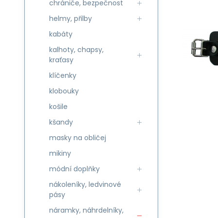
chrániče, bezpečnost
helmy, přilby
kabáty
kalhoty, chapsy,
kraťasy
klíčenky
klobouky
košile
kšandy
masky na obličej
mikiny
módní doplňky
nákoleníky, ledvinové
pásy
náramky, náhrdelníky,