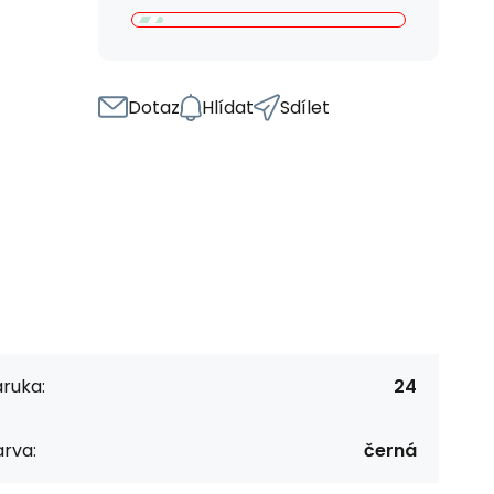
Dotaz
Hlídat
Sdílet
ruka:
24
rva:
černá