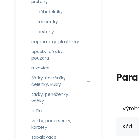
prsteny
náhrdelníky
náramky
prsteny
nepromoky, pláštěnky
opasky, přezky,
pouzdra
rukavice
Para
šátky, nákrčníky,
čelenky, kukly
tašky, peněženky,
váčky
Výrob
trička
vesty, podprsenky,
Kód:
korzety
zapalovače