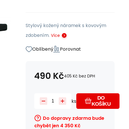
Stylový kožený náramek s kovovým
zdobením.
Více
Oblíbený
Porovnat
490
Kč
405
Kč
bez DPH
DO
ks
KOŠÍKU
Do dopravy zdarma bude
chybět jen
4 350
Kč