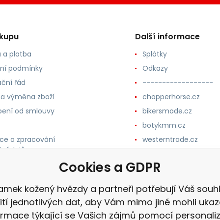
ákupu
Další informace
 a platba
Splátky
ní podmínky
Odkazy
ční řád
------------------
 a výměna zboží
chopperhorse.cz
ení od smlouvy
bikersmode.cz
botykmm.cz
ce o zpracování
westerntrade.cz
h údajů
westernmoda.cz
Cookies a GDPR
amek kožený hvězdy a partneři potřebují Váš souhl
ití jednotlivých dat, aby Vám mimo jiné mohli uka
ormace týkající se Vašich zájmů pomocí personali