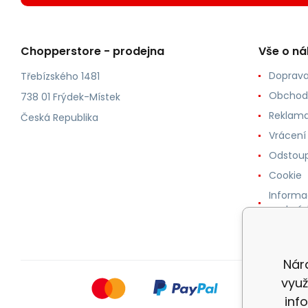
Chopperstore - prodejna
Vše o n
Doprava
Třebízského 1481
Obchod
738 01 Frýdek-Místek
Reklama
Česká Republika
Vrácení
Odstoup
Cookie
Informa
osobníc
Nár
využ
inf