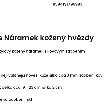
8594191796993
s
Náramek kožený hvězdy
 stylový kožený náramek s kovovým zdobením.
nejkvalitnější hovězí kůže silná cca 3 mm, zdobení kov
:
délka cca 19 - 23 cm, šířka 2 cm
rná, zdobení nikl