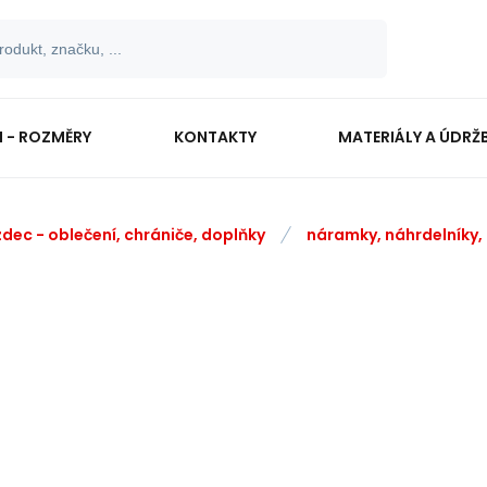
I - ROZMĚRY
KONTAKTY
MATERIÁLY A ÚDRŽ
zdec - oblečení, chrániče, doplňky
náramky, náhrdelníky,