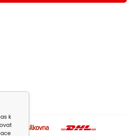
as k
zovat
zace