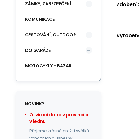
ZÁMKY, ZABEZPEČENÍ
Zdobení:
KOMUNIKACE
CESTOVÁNÍ, OUTDOOR
Vyrobeno
DO GARÁŽE
MOTOCYKLY - BAZAR
NOVINKY
Otvírací doba v prosinci a
v lednu
Přejeme krásné prožití svátků
vánočních a úspěšný