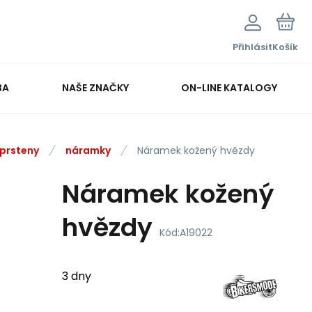
Přihlásit
Košík
BA
NAŠE ZNAČKY
ON-LINE KATALOGY
 prsteny
náramky
Náramek kožený hvězdy
Náramek kožený
hvězdy
Kód:
A19022
3 dny