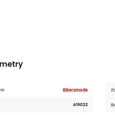
metry
ce:
Bikersmode
Zá
A19022
Ba