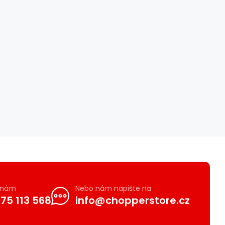
e nám
Nebo nám napište na
75 113 568
info@chopperstore.cz