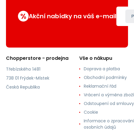
%
Akční nabídky na váš e-mail
P
Chopperstore - prodejna
Vše o nákupu
Doprava a platba
Třebízského 1481
Obchodní podmínky
738 01 Frýdek-Místek
Reklamační řád
Česká Republika
Vrácení a výměna zboží
Odstoupení od smlouvy
Cookie
Informace o zpracován
osobních údajů