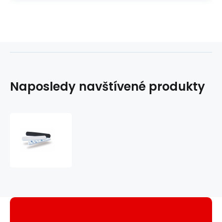
Naposledy navštívené produkty
pěnový
pásek
pro
úpravu
velikosti
klobouku