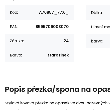
Kód:
A76857_77:6_
Délka:
EAN:
8595706003070
Hlavní mat
Záruka:
24
barva:
Barva:
starozinek
Popis
přezka/spona na opas
Stylová kovová přezka na opasek ve dvou barevných 