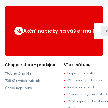
%
Akční nabídky na váš e-mail
P
Chopperstore - prodejna
Vše o nákupu
Doprava a platba
Třebízského 1481
Obchodní podmínky
738 01 Frýdek-Místek
Reklamační řád
Česká Republika
Vrácení a výměna zboží
Odstoupení od smlouvy