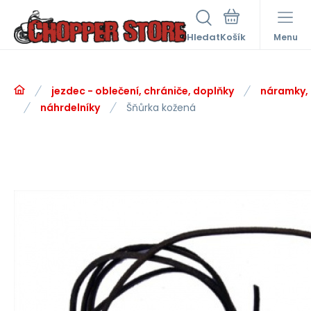
Hledat
Menu
jezdec - oblečení, chrániče, doplňky
náramky, 
náhrdelníky
Šňůrka kožená