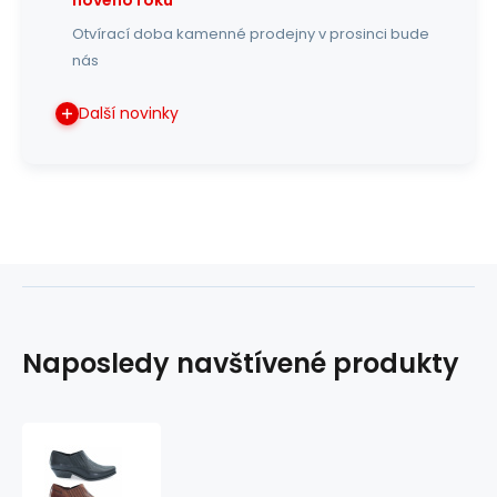
Otvírací doba kamenné prodejny v prosinci bude
nás
Další novinky
Naposledy navštívené produkty
westernové
boty