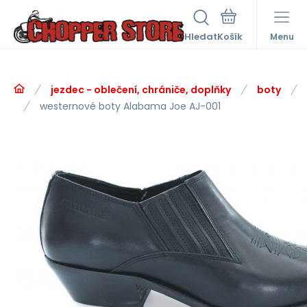
Hledat
Menu
jezdec - oblečení, chrániče, doplňky
boty
westernové boty Alabama Joe AJ-001