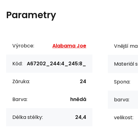
Parametry
Výrobce:
Alabama Joe
Vnější mat
Kód:
A67202_244:4_245:8_
Materiál s
Záruka:
24
Spona:
Barva:
hnědá
barva:
Délka stélky:
24,4
velikost: