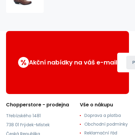
Alabama
Joe
AJ-
001
%
Akční nabídky na váš e-mail
P
Chopperstore - prodejna
Vše o nákupu
Doprava a platba
Třebízského 1481
Obchodní podmínky
738 01 Frýdek-Místek
Reklamační řád
Česká Republika