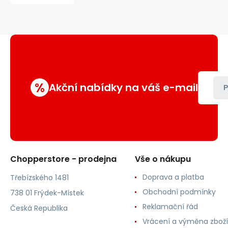
681
zateplené
%
Akční nabídky na váš e-mail
P
Chopperstore - prodejna
Vše o nákupu
Doprava a platba
Třebízského 1481
Obchodní podmínky
738 01 Frýdek-Místek
Reklamační řád
Česká Republika
Vrácení a výměna zboží