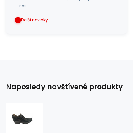
nás
Další novinky
Naposledy navštívené produkty
westernové
boty
koně
LEMI