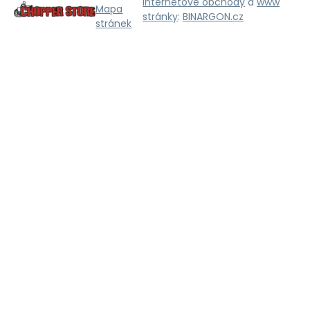
Internetové obchody
a
www
Mapa
stránky
:
BINARGON.cz
stránek