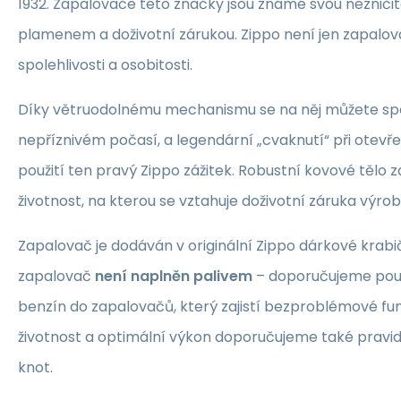
1932. Zapalovače této značky jsou známé svou nezniči
plamenem a doživotní zárukou. Zippo není jen zapalova
spolehlivosti a osobitosti.
Díky větruodolnému mechanismu se na něj můžete spo
nepříznivém počasí, a legendární „cvaknutí“ při otev
použití ten pravý Zippo zážitek. Robustní kovové tělo za
životnost, na kterou se vztahuje doživotní záruka výro
Zapalovač je dodáván v originální Zippo dárkové krabi
zapalovač
není naplněn palivem
– doporučujeme použí
benzín do zapalovačů, který zajistí bezproblémové fu
životnost a optimální výkon doporučujeme také pravi
knot.