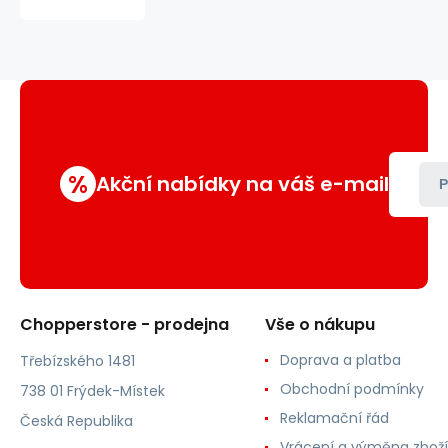
lion
%
Akční nabídky na váš e-mail
P
Chopperstore - prodejna
Vše o nákupu
Doprava a platba
Třebízského 1481
Obchodní podmínky
738 01 Frýdek-Místek
Reklamační řád
Česká Republika
Vrácení a výměna zboží