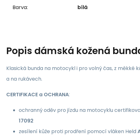
Barva:
bílá
Popis
dámská kožená bunda
Klasická bunda na motocykl i pro volný čas, z měkké k
a na rukávech.
CERTIFIKACE a OCHRANA
:
ochranný oděv pro jízdu na motocyklu certifiko
17092
zesílení kůže proti prodření pomocí vláken Held