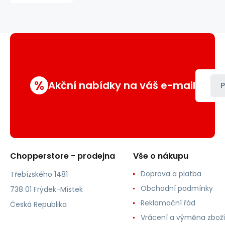
%
Akční nabídky na váš e-mail
P
Chopperstore - prodejna
Vše o nákupu
Doprava a platba
Třebízského 1481
Obchodní podmínky
738 01 Frýdek-Místek
Reklamační řád
Česká Republika
Vrácení a výměna zboží