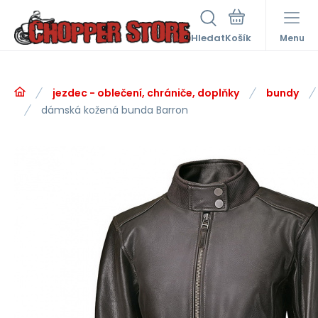
Hledat
Menu
jezdec - oblečení, chrániče, doplňky
bundy
dámská kožená bunda Barron