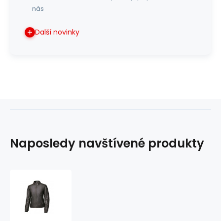
nás
Další novinky
Naposledy navštívené produkty
dámská
kožená
bunda
Barron