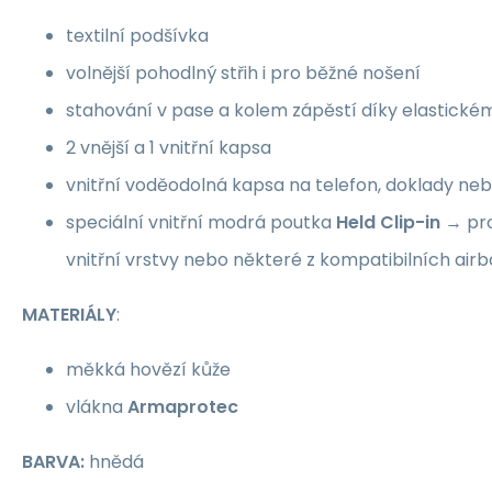
textilní podšívka
volnější pohodlný střih i pro běžné nošení
stahování v pase a kolem zápěstí díky elastické
2 vnější a 1 vnitřní kapsa
vnitřní voděodolná kapsa na telefon, doklady n
speciální vnitřní modrá poutka
Held Clip-in
→ pro
vnitřní vrstvy nebo některé z kompatibilních air
MATERIÁLY
:
měkká hovězí kůže
vlákna
Armaprotec
BARVA:
hnědá