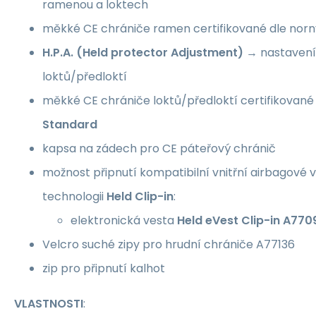
ramenou a loktech
měkké CE chrániče ramen certifikované dle nor
H.P.A. (Held protector Adjustment)
→ nastavení
loktů/předloktí
měkké CE chrániče loktů/předloktí certifikované
Standard
kapsa na zádech pro CE páteřový chránič
možnost připnutí kompatibilní vnitřní airbagové v
technologii
Held Clip-in
:
elektronická vesta
Held eVest Clip-in A770
Velcro suché zipy pro hrudní chrániče A77136
zip pro připnutí kalhot
VLASTNOSTI
: