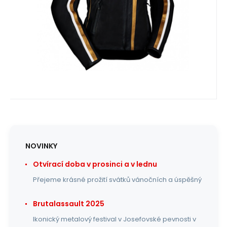
Oblíbený
Porovnat
NOVINKY
Otvírací doba v prosinci a v lednu
Přejeme krásné prožití svátků vánočních a úspěšný
Brutalassault 2025
Ikonický metalový festival v Josefovské pevnosti v