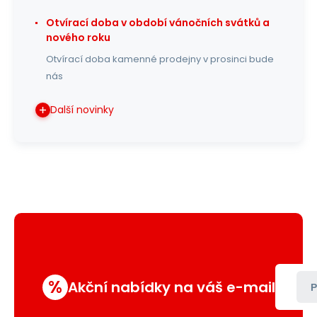
Otvírací doba v období vánočních svátků a
nového roku
Otvírací doba kamenné prodejny v prosinci bude
nás
Další novinky
%
Akční nabídky na váš e-mail
P