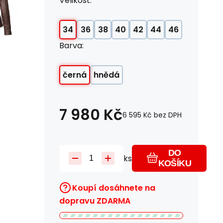
Velikost:
34
36
38
40
42
44
46
Barva:
černá
hnědá
7 980
Kč
6 595
Kč
bez DPH
DO
ks
KOŠÍKU
Koupí dosáhnete na
dopravu ZDARMA