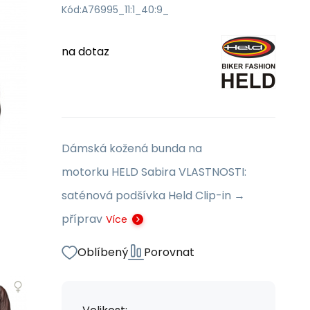
Kód:
A76995_11:1_40:9_
na dotaz
Dámská kožená bunda na
motorku HELD Sabira VLASTNOSTI:
saténová podšívka Held Clip-in →
příprav
Více
Oblíbený
Porovnat