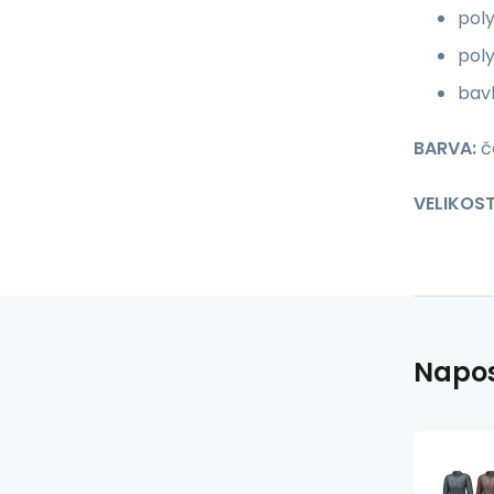
pol
pol
bav
BARVA:
č
VELIKOST
Napos