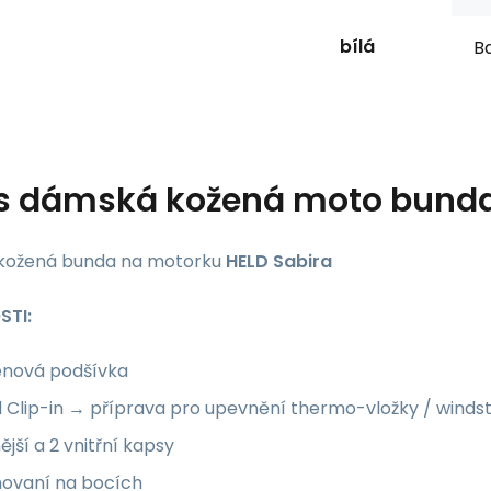
bílá
Ba
s
dámská kožená moto bunda
kožená bunda na motorku
HELD Sabira
STI:
énová podšívka
d Clip-in → příprava pro upevnění thermo-vložky / wind
ější a 2 vnitřní kapsy
hovaní na bocích