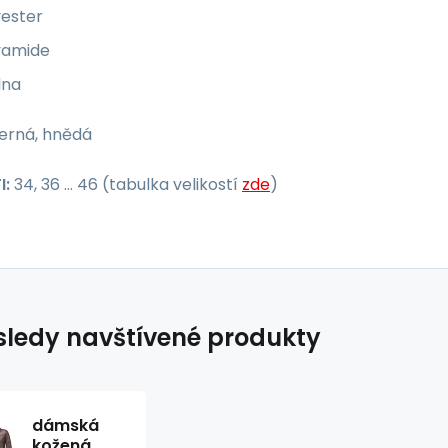
yester
yamide
lna
erná, hnědá
I:
34, 36 ... 46 (tabulka velikostí
zde
)
ledy navštívené produkty
dámská
kožená