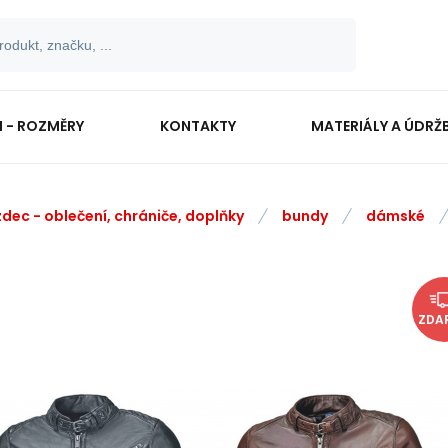
I - ROZMĚRY
KONTAKTY
MATERIÁLY A ÚDRŽ
zdec - oblečení, chrániče, doplňky
bundy
dámské
ZDA