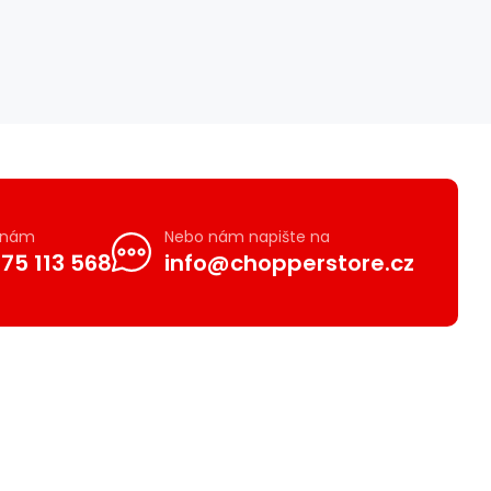
e nám
Nebo nám napište na
75 113 568
info@chopperstore.cz