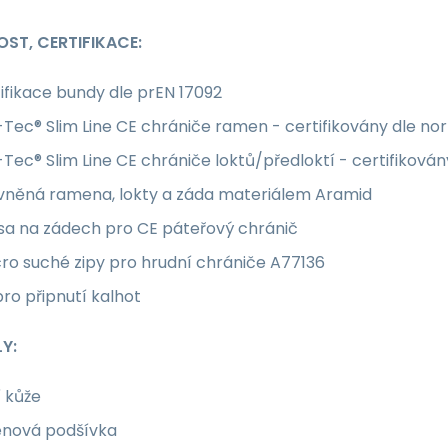
ST, CERTIFIKACE:
ifikace bundy dle prEN 17092
Tec® Slim Line CE chrániče ramen - certifikovány dle nor
Tec® Slim Line CE chrániče loktů/předloktí - certifikován
vněná ramena, lokty a záda materiálem Aramid
sa na zádech pro CE páteřový chránič
ro suché zipy pro hrudní chrániče A77136
pro připnutí kalhot
Y:
 kůže
énová podšívka