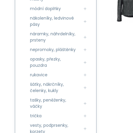
módní doplňky
nákoleníky, ledvinové
pásy
náramky, náhrdelníky,
prsteny
nepromoky, pláštěnky
opasky, přezky,
pouzdra
rukavice
šátky, nákrčníky,
čelenky, kukly
tašky, peněženky,
váčky
trička
vesty, podprsenky,
korzety