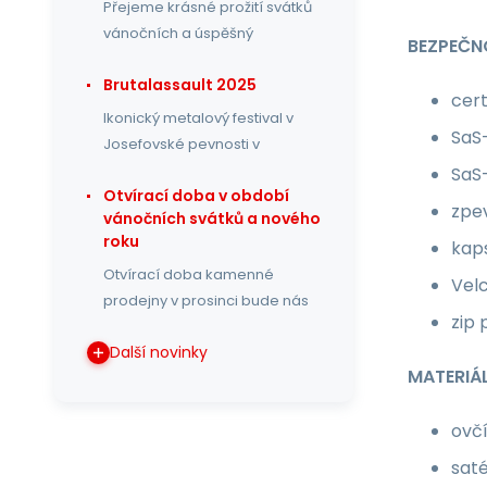
Přejeme krásné prožití svátků
vánočních a úspěšný
BEZPEČNO
Brutalassault 2025
cert
Ikonický metalový festival v
SaS-
Josefovské pevnosti v
SaS-
Otvírací doba v období
zpe
vánočních svátků a nového
roku
kap
Otvírací doba kamenné
Velc
prodejny v prosinci bude nás
zip 
Další novinky
MATERIÁL
ovčí
sat