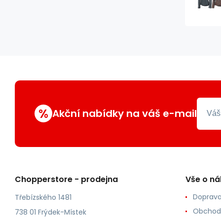
%
Akční nabídky na váš e-mail
Chopperstore - prodejna
Vše o n
Doprava
Třebízského 1481
Obchod
738 01 Frýdek-Místek