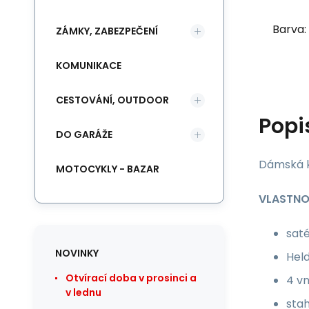
Barva:
ZÁMKY, ZABEZPEČENÍ
KOMUNIKACE
CESTOVÁNÍ, OUTDOOR
Popi
DO GARÁŽE
Dámská 
MOTOCYKLY - BAZAR
VLASTNO
sat
NOVINKY
Hel
Otvírací doba v prosinci a
4 vn
v lednu
sta