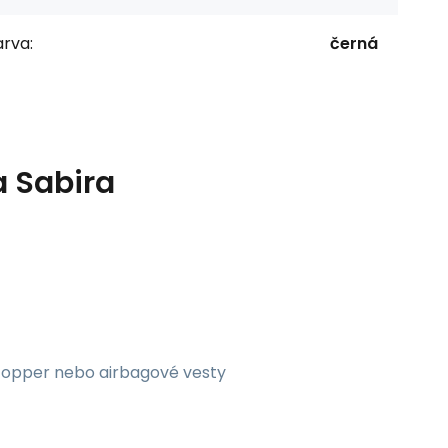
rva:
černá
 Sabira
stopper nebo airbagové vesty