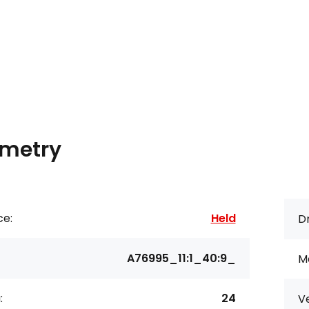
metry
ce:
Held
Dr
A76995_11:1_40:9_
Ma
:
24
Ve