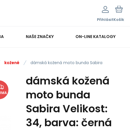
Přihlásit
Košík
BA
NAŠE ZNAČKY
ON-LINE KATALOGY
kožené
dámská kožená moto bunda Sabira
dámská kožená
moto bunda
RMA
Sabira Velikost:
34, barva: černá