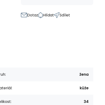
Dotaz
Hlídat
Sdílet
uh:
žena
teriál:
kůže
likost:
34