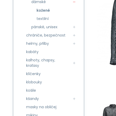
dámské
kožené
textilní
pánské, unisex
chrániče, bezpečnost
helmy, přilby
kabáty
kalhoty, chapsy,
kraťasy
klíčenky
klobouky
košile
kšandy
masky na obličej
mikiny