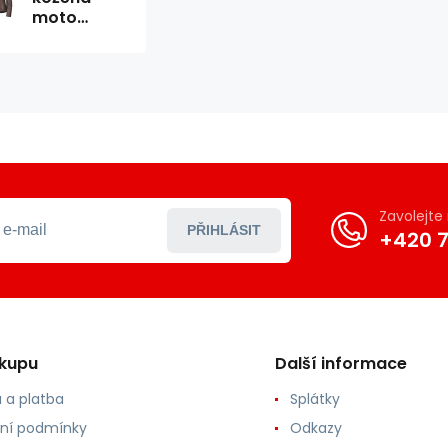
moto
bunda
Sabira
Zavolejt
PŘIHLÁSIT
+420 7
ákupu
Další informace
 a platba
Splátky
ní podmínky
Odkazy