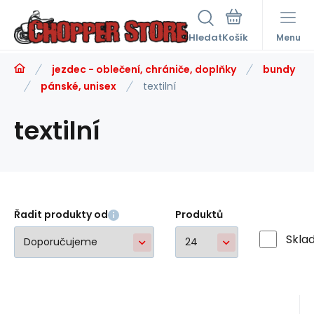
Hledat
Menu
jezdec - oblečení, chrániče, doplňky
bundy
pánské, unisex
textilní
textilní
Řadit produkty od
Produktů
Skla