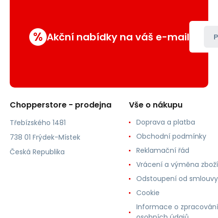
%
Akční nabídky na váš e-mail
P
Chopperstore - prodejna
Vše o nákupu
Doprava a platba
Třebízského 1481
Obchodní podmínky
738 01 Frýdek-Místek
Reklamační řád
Česká Republika
Vrácení a výměna zboží
Odstoupení od smlouvy
Cookie
Informace o zpracován
osobních údajů