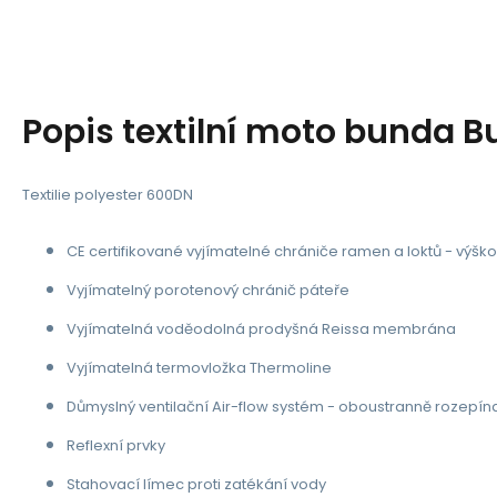
Popis
textilní moto bunda 
Textilie polyester 600DN
CE certifikované vyjímatelné chrániče ramen a loktů - výško
Vyjímatelný porotenový chránič páteře
Vyjímatelná voděodolná prodyšná Reissa membrána
Vyjímatelná termovložka Thermoline
Důmyslný ventilační Air-flow systém - oboustranně rozepín
Reflexní prvky
Stahovací límec proti zatékání vody