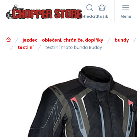
Hledat
Menu
jezdec - oblečení, chrániče, doplňky
bundy
textilní
textilní moto bunda Buddy