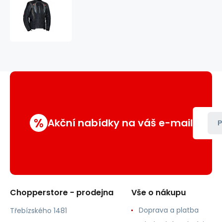
textilní
moto
bunda
Buddy
%
Akční nabídky na váš e-mail
P
Chopperstore - prodejna
Vše o nákupu
Doprava a platba
Třebízského 1481