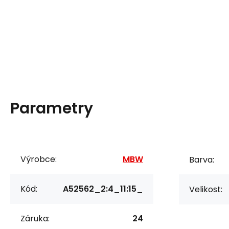
Parametry
Výrobce:
MBW
Barva:
Kód:
A52562_2:4_11:15_
Velikost:
Záruka:
24