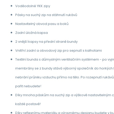
Voděodolné YKK zipy
Pásky na suchý zip na stáhnutí rukávů
Nastavitelný obvod pasu a boků
Zadní úložná kapsa
2 vnější kapsy na přední straně bundy
Vnitřní zadní a obvodový zip pro sepnutí s kalhotami
Textilní bunda s důmyslným ventilačním systémem - po vyj
membrány se z bundy stává výborný společník do horkých
nebrání průniku vzduchu přímo na tělo. Po rozepnutí rukáv
pařit nebudete!
Díky mnoha páskům na suchý zip a výškově nastavitelným
každé postavě!
Díky reflexnímu materiálu a výraznému designu budete v 