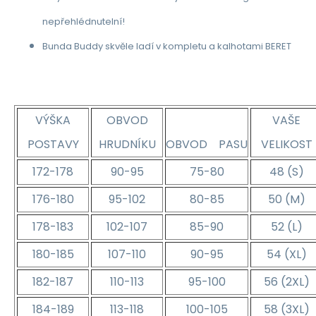
nepřehlédnutelní!
Bunda Buddy skvěle ladí v kompletu a kalhotami BERET
VÝŠKA
OBVOD
VAŠE
POSTAVY
HRUDNÍKU
OBVOD PASU
VELIKOST
172-178
90-95
75-80
48 (S)
176-180
95-102
80-85
50 (M)
178-183
102-107
85-90
52 (L)
180-185
107-110
90-95
54 (XL)
182-187
110-113
95-100
56 (2XL)
184-189
113-118
100-105
58 (3XL)