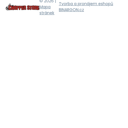
© 2026 |
Tvorba a pronájem eshopů
Mapa
BINARGON.cz
stránek