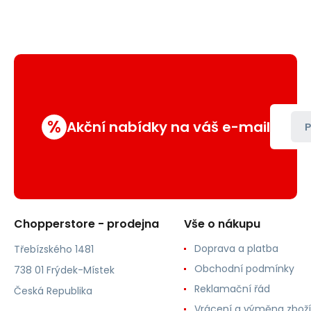
%
Akční nabídky na váš e-mail
P
Chopperstore - prodejna
Vše o nákupu
Doprava a platba
Třebízského 1481
Obchodní podmínky
738 01 Frýdek-Místek
Reklamační řád
Česká Republika
Vrácení a výměna zboží