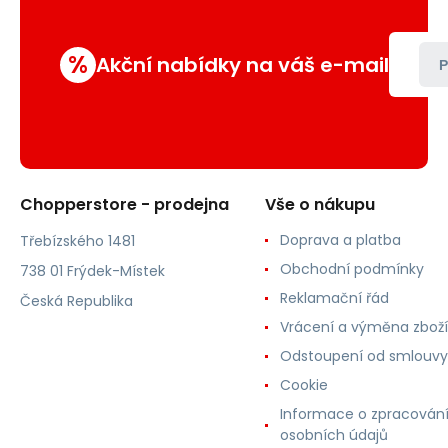
%
Akční nabídky na váš e-mail
P
Chopperstore - prodejna
Vše o nákupu
Doprava a platba
Třebízského 1481
Obchodní podmínky
738 01 Frýdek-Místek
Reklamační řád
Česká Republika
Vrácení a výměna zboží
Odstoupení od smlouvy
Cookie
Informace o zpracován
osobních údajů