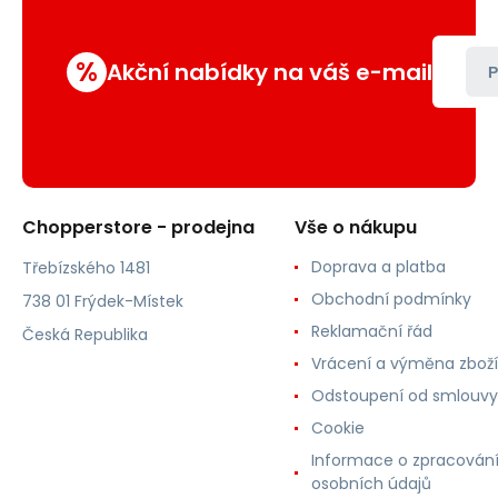
%
Akční nabídky na váš e-mail
P
Chopperstore - prodejna
Vše o nákupu
Doprava a platba
Třebízského 1481
Obchodní podmínky
738 01 Frýdek-Místek
Reklamační řád
Česká Republika
Vrácení a výměna zboží
Odstoupení od smlouvy
Cookie
Informace o zpracován
osobních údajů