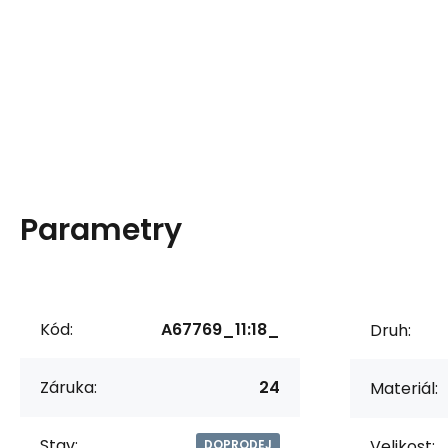
Parametry
Kód:
A67769_11:18_
Druh:
Záruka:
24
Materiál:
Stav:
Velikost:
DOPRODEJ