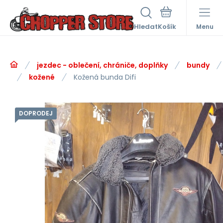
Hledat
Menu
jezdec - oblečení, chrániče, doplňky
bundy
kožené
Kožená bunda Difi
DOPRODEJ