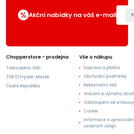
%
Akční nabídky na váš e-mail
P
Chopperstore - prodejna
Vše o nákupu
Doprava a platba
Třebízského 1481
Obchodní podmínky
738 01 Frýdek-Místek
Reklamační řád
Česká Republika
Vrácení a výměna zboží
Odstoupení od smlouvy
Cookie
Informace o zpracován
osobních údajů