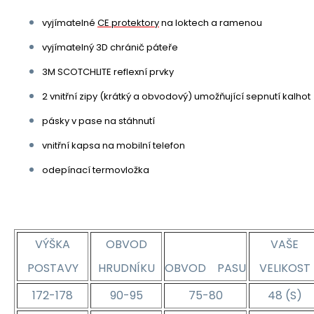
vyjímatelné
CE protektory
na loktech a ramenou
vyjímatelný 3D chránič páteře
3M SCOTCHLITE reflexní prvky
2 vnitřní zipy (krátký a obvodový) umožňující sepnutí kalhot
pásky v pase na stáhnutí
vnitřní kapsa na mobilní telefon
odepínací termovložka
VÝŠKA
OBVOD
VAŠE
POSTAVY
HRUDNÍKU
OBVOD PASU
VELIKOST
172-178
90-95
75-80
48 (S)