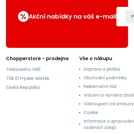
%
Akční nabídky na váš e-mail
P
Chopperstore - prodejna
Vše o nákupu
Doprava a platba
Třebízského 1481
Obchodní podmínky
738 01 Frýdek-Místek
Reklamační řád
Česká Republika
Vrácení a výměna zboží
Odstoupení od smlouvy
Cookie
Informace o zpracován
osobních údajů