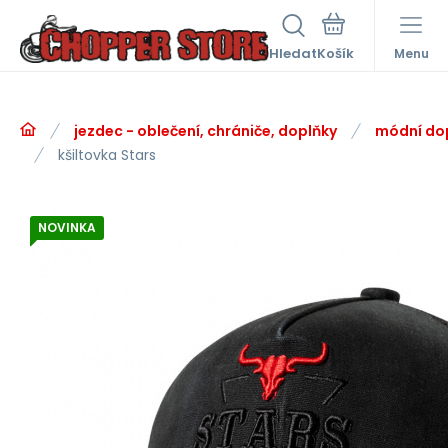
Hledat
Menu
jezdec - oblečení, chrániče, doplňky
módní do
kšiltovka Stars
NOVINKA