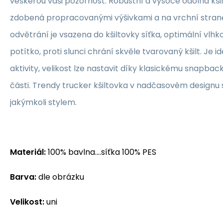
veškerou vaši pozornost. Robustní a vysoce odolná kšil
zdobená propracovanými výšivkami a na vrchní straně
odvětrání je vsazena do kšiltovky síťka, optimální vlhko
potítko, proti slunci chrání skvěle tvarovaný kšilt. Je 
aktivity, velikost lze nastavit díky klasickému snapbac
části. Trendy trucker kšiltovka v nadčasovém designu
jakýmkoli stylem.
Materiál:
100% bavlna....síťka 100% PES
Barva:
dle obrázku
Velikost:
uni