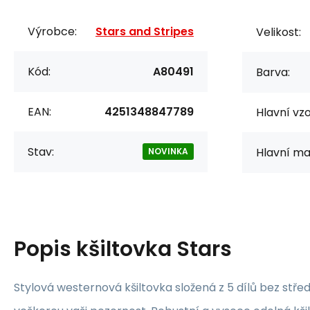
Výrobce:
Stars and Stripes
Velikost:
Kód:
A80491
Barva:
EAN:
4251348847789
Hlavní vzo
Stav:
Hlavní mat
NOVINKA
Popis
kšiltovka Stars
Stylová westernová kšiltovka složená z 5 dílů bez stř