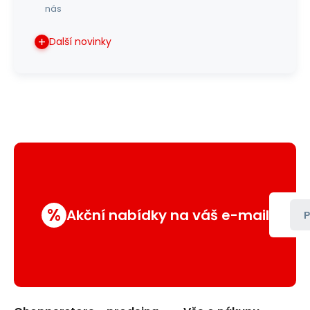
nás
Další novinky
%
Akční nabídky na váš e-mail
P