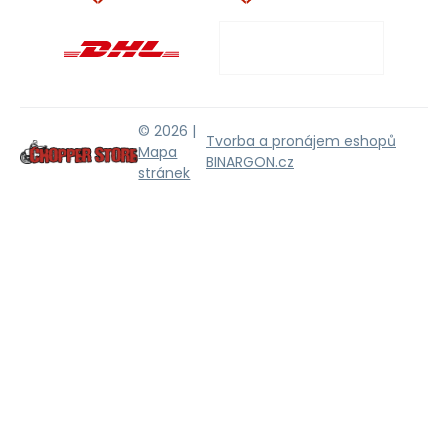
© 2026 |
Tvorba a pronájem eshopů
Mapa
BINARGON.cz
stránek