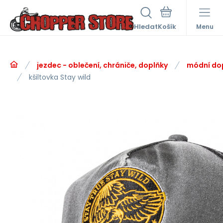
Hledat
Menu
jezdec - oblečení, chrániče, doplňky
módní do
kšiltovka Stay wild