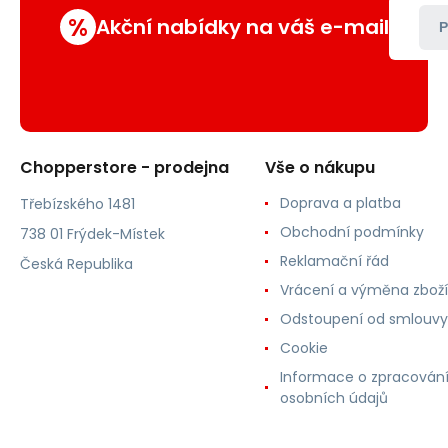
%
Akční nabídky na váš e-mail
P
Chopperstore - prodejna
Vše o nákupu
Doprava a platba
Třebízského 1481
Obchodní podmínky
738 01 Frýdek-Místek
Reklamační řád
Česká Republika
Vrácení a výměna zboží
Odstoupení od smlouvy
Cookie
Informace o zpracován
osobních údajů