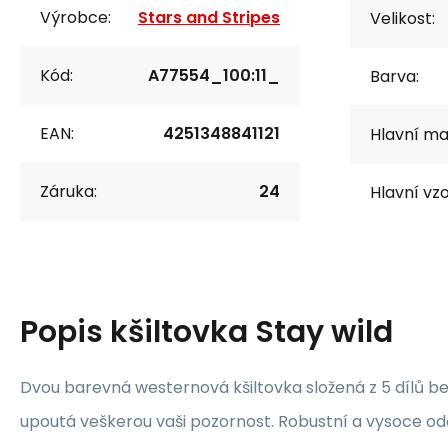
Výrobce:
Stars and Stripes
Velikost:
Kód:
A77554_100:11_
Barva:
EAN:
4251348841121
Hlavní mat
Záruka:
24
Hlavní vzo
Popis
kšiltovka Stay wild
Dvou barevná westernová kšiltovka složená z 5 dílů b
upoutá veškerou vaši pozornost. Robustní a vysoce odol