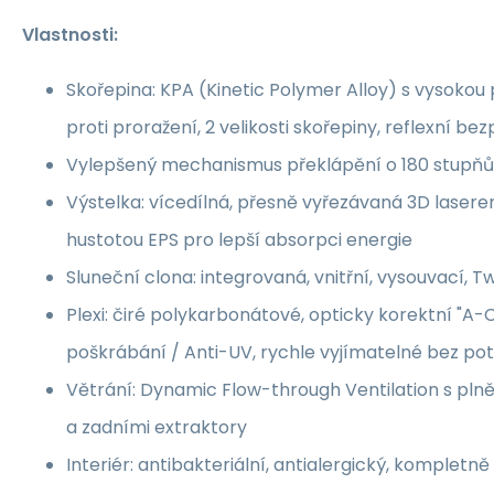
Vlastnosti:
Skořepina: KPA (Kinetic Polymer Alloy) s vysokou 
proti proražení, 2 velikosti skořepiny, reflexní b
Vylepšený mechanismus překlápění o 180 stupňů
Výstelka: vícedílná, přesně vyřezávaná 3D laser
hustotou EPS pro lepší absorpci energie
Sluneční clona: integrovaná, vnitřní, vysouvací, T
Plexi: čiré polykarbonátové, opticky korektní "A-C
poškrábání / Anti-UV, rychle vyjímatelné bez po
Větrání: Dynamic Flow-­through Ventilation s pln
a zadními extraktory
Interiér: antibakteriální, antialergický, kompletn