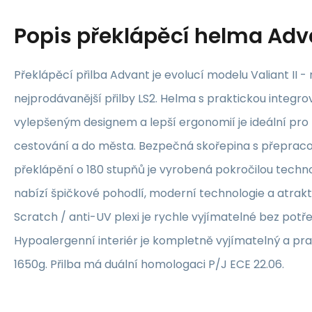
Popis
překlápěcí helma Adv
Překlápěcí přilba Advant je evolucí modelu Valiant II -
nejprodávanější přilby LS2. Helma s praktickou integro
vylepšeným designem a lepší ergonomií je ideální pro 
cestování a do města. Bezpečná skořepina s přep
překlápění o 180 stupňů je vyrobená pokročilou techn
nabízí špičkové pohodlí, moderní technologie a atrakti
Scratch / anti-UV plexi je rychle vyjímatelné bez potř
Hypoalergenní interiér je kompletně vyjímatelný a pr
1650g. Přilba má duální homologaci P/J ECE 22.06.