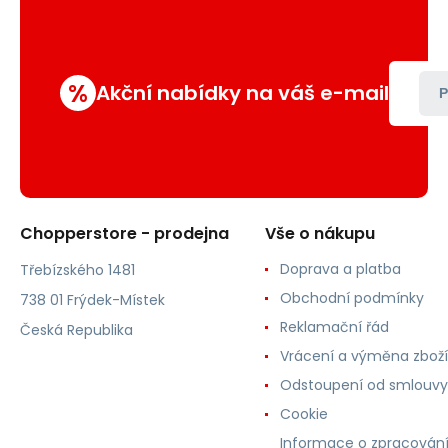
%
Akční nabídky na váš e-mail
P
Chopperstore - prodejna
Vše o nákupu
Doprava a platba
Třebízského 1481
Obchodní podmínky
738 01 Frýdek-Místek
Reklamační řád
Česká Republika
Vrácení a výměna zboží
Odstoupení od smlouvy
Cookie
Informace o zpracován