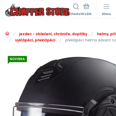
Hledat
Menu
jezdec - oblečení, chrániče, doplňky
helmy, při
vyklápěcí, překlápěcí
překlápěcí helma Advant no
NOVINKA