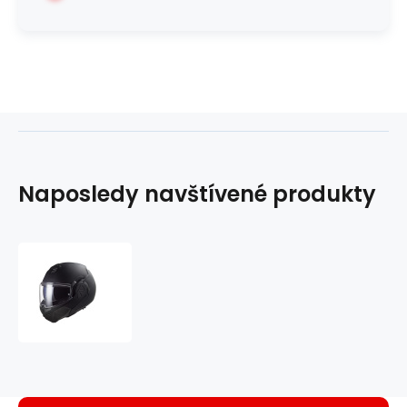
Naposledy navštívené produkty
překlápěcí
helma
Advant
noir