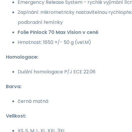
Emergency Release System - rychlé vyjímání lícn
Zapínání: mikrometricky nastavitelnou rychlopřez
podbradní řemínky
Folie Pinlock 70 Max Vision v ceně
Hmotnost: 1650 +/- 50 g (vel.M)
Homologace:
Duální homologace P/J ECE 22.06
Barva:
černá matná
Velikost:
XS, S, M, L, XL, XXL, 3XL