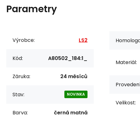
Parametry
Výrobce:
LS2
Homologa
Kód:
A80502_184:1_
Materiál:
Záruka:
24 měsíců
Provedení
Stav:
NOVINKA
Velikost:
Barva:
černá matná