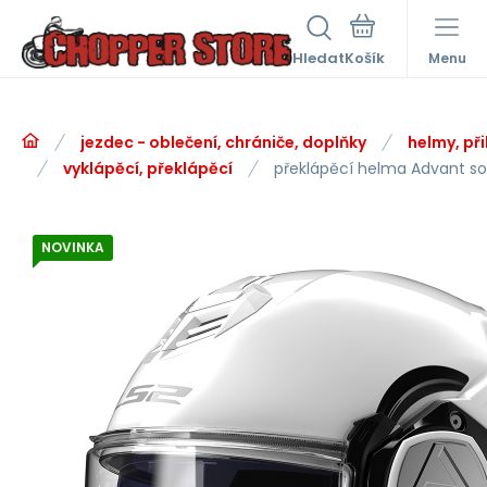
Hledat
Menu
jezdec - oblečení, chrániče, doplňky
helmy, při
vyklápěcí, překlápěcí
překlápěcí helma Advant sol
NOVINKA