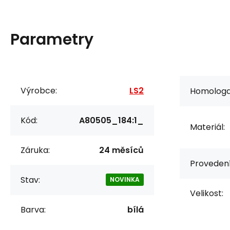
Parametry
Výrobce:
LS2
Homologa
Kód:
A80505_184:1_
Materiál:
Záruka:
24 měsíců
Provedení
Stav:
NOVINKA
Velikost:
Barva:
bílá