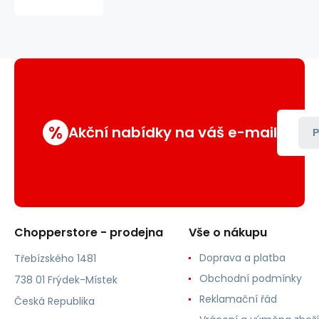
solid
bílá
%
Akční nabídky na váš e-mail
P
Chopperstore - prodejna
Vše o nákupu
Doprava a platba
Třebízského 1481
Obchodní podmínky
738 01 Frýdek-Místek
Reklamační řád
Česká Republika