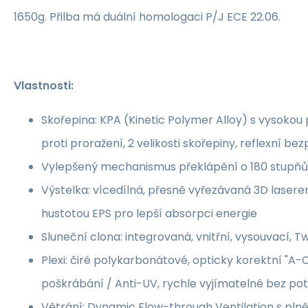
1650g. Přilba má duální homologaci P/J ECE 22.06.
Vlastnosti:
Skořepina: KPA (Kinetic Polymer Alloy) s vysokou 
proti proražení, 2 velikosti skořepiny, reflexní b
Vylepšený mechanismus překlápění o 180 stupňů
Výstelka: vícedílná, přesně vyřezávaná 3D laser
hustotou EPS pro lepší absorpci energie
Sluneční clona: integrovaná, vnitřní, vysouvací, T
Plexi: čiré polykarbonátové, opticky korektní "A-C
poškrábání / Anti-UV, rychle vyjímatelné bez po
Větrání: Dynamic Flow-­through Ventilation s pln