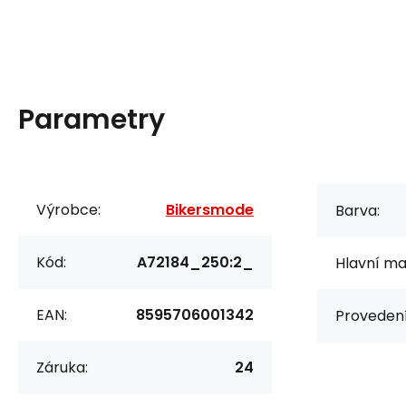
Parametry
Výrobce:
Bikersmode
Barva:
Kód:
A72184_250:2_
Hlavní mat
EAN:
8595706001342
Provedení
Záruka:
24