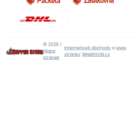
© 2026 |
Internetové obchody
a
www
Mapa
stránky
:
BINARGON.cz
stránek