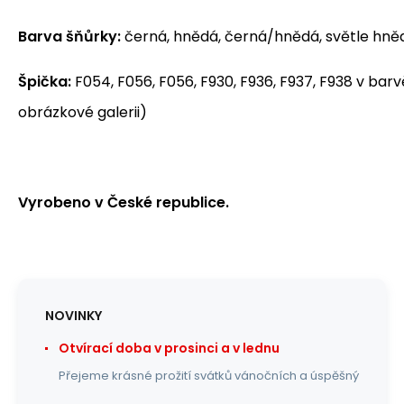
Barva šňůrky:
černá, hnědá, černá/hnědá, světle hněd
Špička:
F054, F056, F056, F930, F936, F937, F938 v barv
obrázkové galerii)
Vyrobeno v České republice.
NOVINKY
Otvírací doba v prosinci a v lednu
Přejeme krásné prožití svátků vánočních a úspěšný