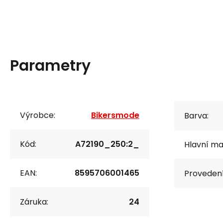
Parametry
Výrobce:
Bikersmode
Barva:
Kód:
A72190_250:2_
Hlavní mat
EAN:
8595706001465
Provedení
Záruka:
24