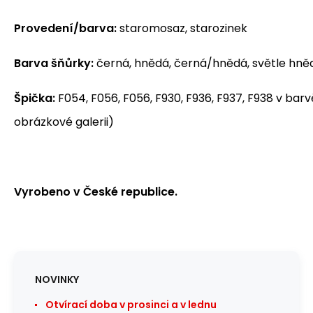
Provedení/barva:
staromosaz, starozinek
Barva šňůrky:
černá, hnědá, černá/hnědá, světle hněd
Špička:
F054, F056, F056, F930, F936, F937, F938 v barv
obrázkové galerii)
Vyrobeno v České republice.
NOVINKY
Otvírací doba v prosinci a v lednu