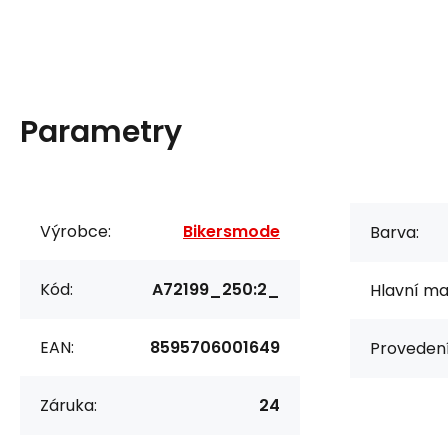
Parametry
Výrobce:
Bikersmode
Barva:
Kód:
A72199_250:2_
Hlavní mat
EAN:
8595706001649
Provedení
Záruka:
24