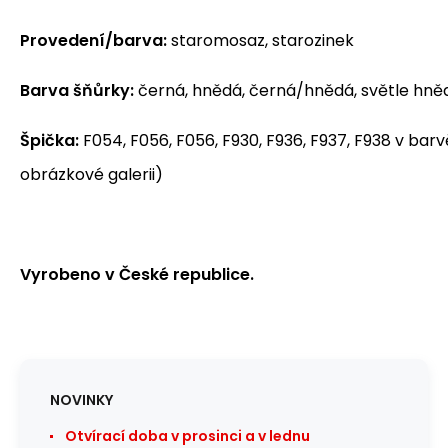
Provedení/barva:
staromosaz, starozinek
Barva šňůrky:
černá, hnědá, černá/hnědá, světle hněd
Špička:
F054, F056, F056, F930, F936, F937, F938 v barv
obrázkové galerii)
Vyrobeno v České republice.
NOVINKY
Otvírací doba v prosinci a v lednu