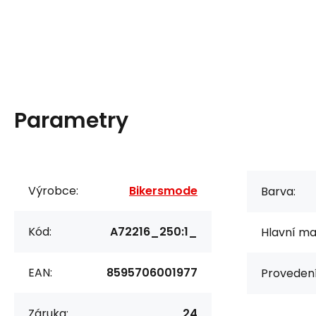
Parametry
Výrobce:
Bikersmode
Barva:
Kód:
A72216_250:1_
Hlavní mat
EAN:
8595706001977
Provedení
Záruka:
24