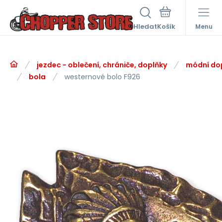
Hledat
Menu
jezdec - oblečení, chrániče, doplňky
módní do
bola
westernové bolo F926