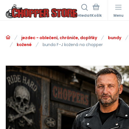
Hledat
Menu
jezdec - oblečení, chrániče, doplňky
bundy
kožené
bunda F-J kožená na chopper