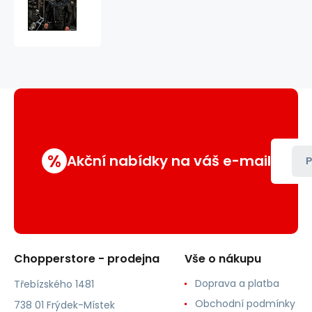
F-
J
kožená
na
chopper
%
Akční nabídky na váš e-mail
P
Chopperstore - prodejna
Vše o nákupu
Doprava a platba
Třebízského 1481
Obchodní podmínky
738 01 Frýdek-Místek