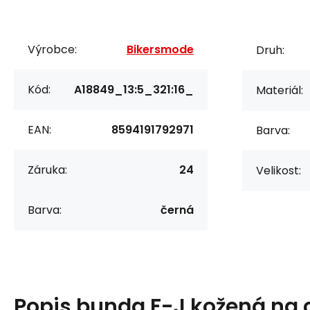
Výrobce:
Bikersmode
Druh:
Kód:
A18849_13:5_321:16_
Materiál:
EAN:
8594191792971
Barva:
Záruka:
24
Velikost:
Barva:
černá
Popis
bunda F-J kožená na 