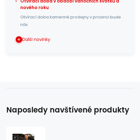
Otvírací doba v období vánočních svátků a
nového roku
Otvírací doba kamenné prodejny v prosinci bude
nás
Další novinky
Naposledy navštívené produkty
bunda