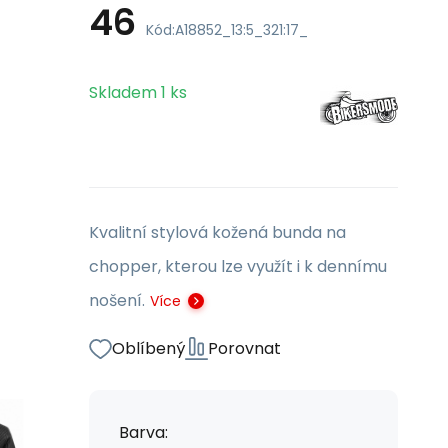
46
Kód:
A18852_13:5_321:17_
Skladem
1
ks
Kvalitní stylová kožená bunda na
chopper, kterou lze využít i k dennímu
nošení.
Více
Oblíbený
Porovnat
Barva: