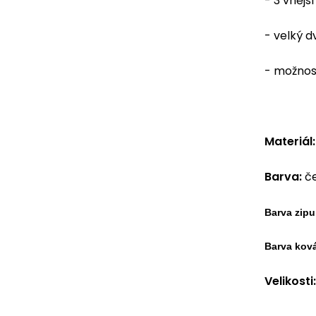
- 3 vnějsí
- velký d
- možnost
Materiál:
Barva:
č
Barva zipu
Barva ková
Velikosti: