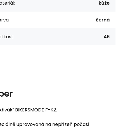
teriál:
kůže
rva:
černá
likost:
46
per
 "křivák" BIKERSMODE F-K2.
 speciálně upravovaná na nepřízeň počasí