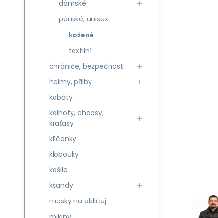
dámské
pánské, unisex
kožené
textilní
chrániče, bezpečnost
helmy, přilby
kabáty
kalhoty, chapsy,
kraťasy
klíčenky
klobouky
košile
kšandy
masky na obličej
mikiny