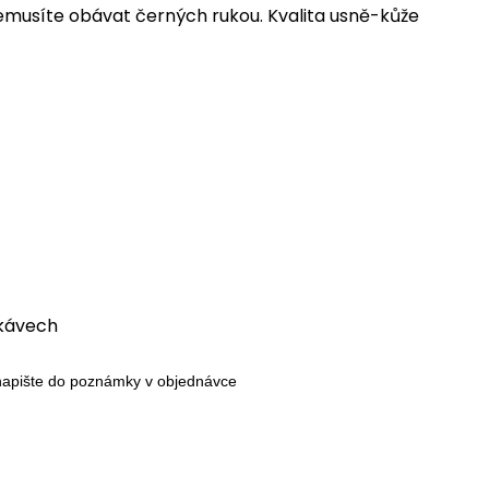
emusíte obávat černých rukou. Kvalita usně-kůže
ukávech
, napište do poznámky v objednávce