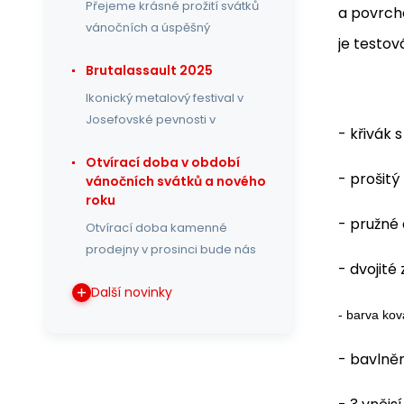
Přejeme krásné prožití svátků
a povrch
vánočních a úspěšný
je testov
Brutalassault 2025
Ikonický metalový festival v
Josefovské pevnosti v
- křivák 
Otvírací doba v období
- prošitý
vánočních svátků a nového
roku
- pružné 
Otvírací doba kamenné
prodejny v prosinci bude nás
- dvojité
Další novinky
- barva kov
- bavlně