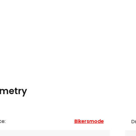
metry
ce:
Bikersmode
Dr