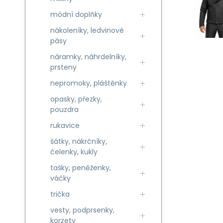
módní doplňky
nákoleníky, ledvinové
pásy
náramky, náhrdelníky,
prsteny
nepromoky, pláštěnky
opasky, přezky,
pouzdra
rukavice
šátky, nákrčníky,
čelenky, kukly
tašky, peněženky,
váčky
trička
vesty, podprsenky,
korzety