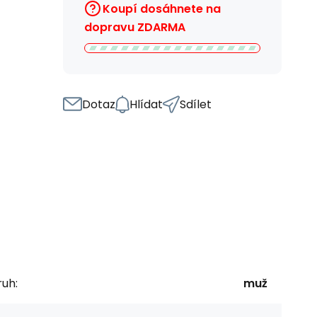
Koupí dosáhnete na
dopravu ZDARMA
Dotaz
Hlídat
Sdílet
uh:
muž