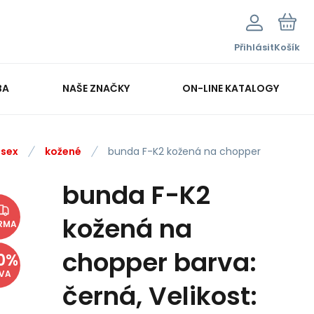
Přihlásit
Košík
BA
NAŠE ZNAČKY
ON-LINE KATALOGY
isex
kožené
bunda F-K2 kožená na chopper
bunda F-K2
kožená na
RMA
chopper barva:
0
%
EVA
černá, Velikost: