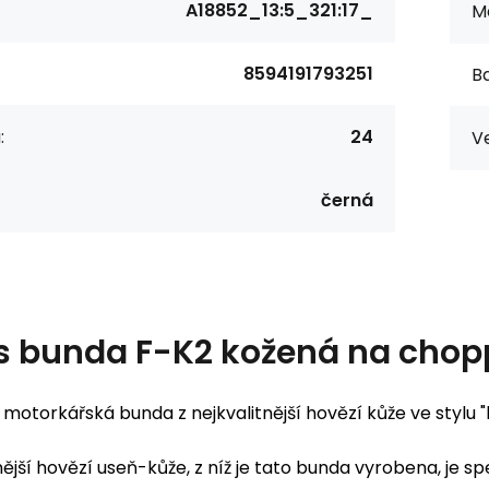
A18852_13:5_321:17_
Ma
8594191793251
Ba
:
24
Ve
černá
s
bunda F-K2 kožená na chop
 motorkářská bunda z nejkvalitnější hovězí kůže ve stylu
nější hovězí useň-kůže, z níž je tato bunda vyrobena, je