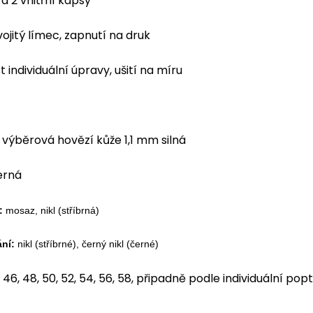
 a 2 vnitřní kapsy
vojitý límec, zapnutí na druk
 individuální úpravy, ušití na míru
výběrová hovězí kůže 1,1 mm silná
erná
:
mosaz, nikl (stříbrná)
ní:
nikl (stříbrné), černý nikl (černé)
46, 48, 50, 52, 54, 56, 58, připadně podle individuální pop