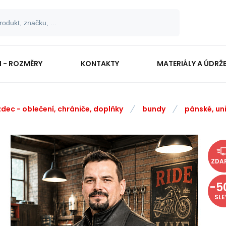
I - ROZMĚRY
KONTAKTY
MATERIÁLY A ÚDRŽ
zdec - oblečení, chrániče, doplňky
bundy
pánské, un
ZDA
-
5
SL