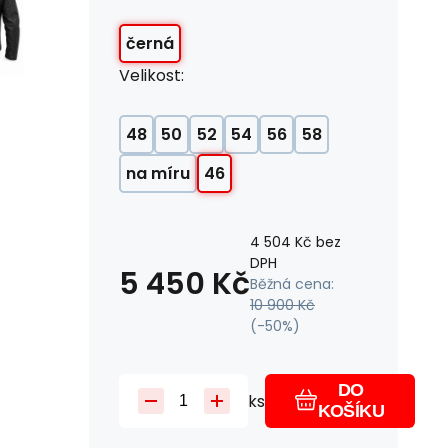
černá
Velikost:
48
50
52
54
56
58
na míru
46
4 504
Kč
bez
DPH
5 450
Kč
Běžná cena:
10 900
Kč
(-
50
%)
DO
ks
KOŠÍKU