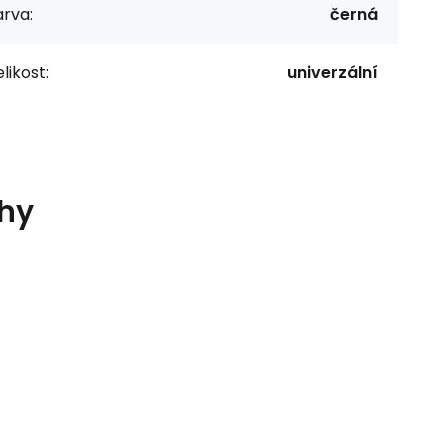
rva:
černá
likost:
univerzální
áhy