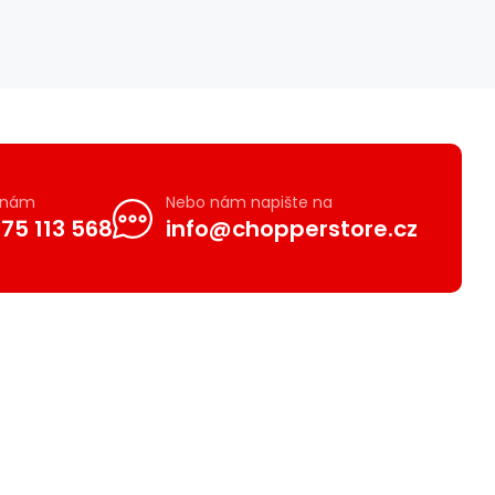
e nám
Nebo nám napište na
75 113 568
info@chopperstore.cz