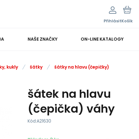
Přihlásit
Košík
BA
NAŠE ZNAČKY
ON-LINE KATALOGY
ky, kukly
šátky
šátky na hlavu (čepičky)
šátek na hlavu
(čepička) váhy
Kód:
A21630