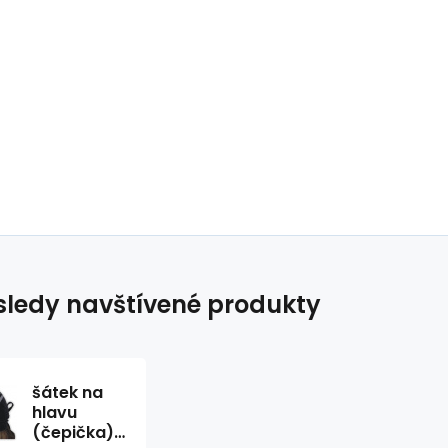
ledy navštívené produkty
šátek na
hlavu
(čepička)