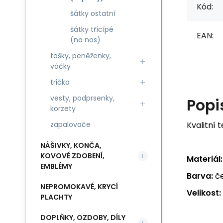
Kód:
šátky ostatní
šátky třícípé
EAN:
(na nos)
tašky, peněženky,
váčky
trička
vesty, podprsenky,
Popi
korzety
Kvalitní 
zapalovače
NÁŠIVKY, KONČA,
KOVOVÉ ZDOBENÍ,
Materiál:
EMBLÉMY
Barva:
če
NEPROMOKAVÉ, KRYCÍ
Velikost:
PLACHTY
DOPLŇKY, OZDOBY, DÍLY