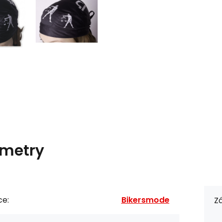
metry
ce:
Bikersmode
Zá