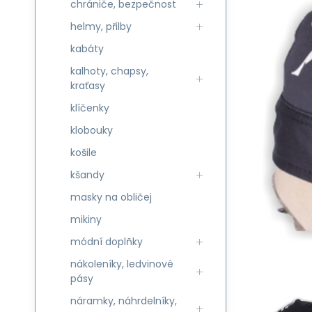
chrániče, bezpečnost
helmy, přilby
kabáty
kalhoty, chapsy,
kraťasy
klíčenky
klobouky
košile
kšandy
masky na obličej
mikiny
módní doplňky
nákoleníky, ledvinové
pásy
náramky, náhrdelníky,