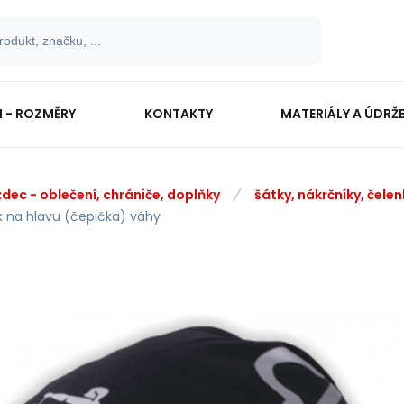
I - ROZMĚRY
KONTAKTY
MATERIÁLY A ÚDRŽ
zdec - oblečení, chrániče, doplňky
šátky, nákrčníky, čelen
k na hlavu (čepička) váhy