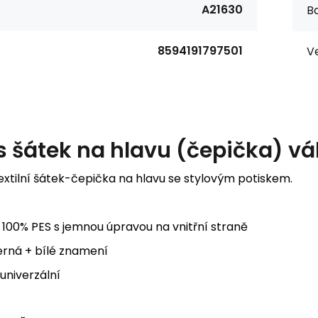
A21630
Ba
8594191797501
Ve
s
šátek na hlavu (čepička) v
textilní šátek-čepička na hlavu se stylovým potiskem.
100% PES s jemnou úpravou na vnitřní straně
rná + bílé znamení
univerzální