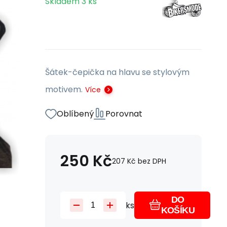
Skladem
3
ks
Šátek-čepička na hlavu se stylovým
motivem.
Více
Oblíbený
Porovnat
250
Kč
207
Kč
bez DPH
DO
ks
KOŠÍKU