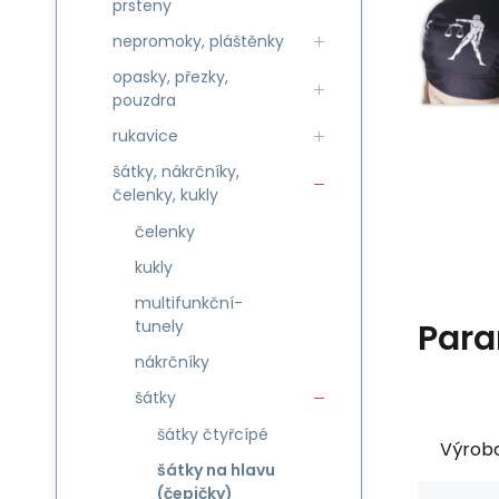
prsteny
nepromoky, pláštěnky
opasky, přezky,
pouzdra
rukavice
šátky, nákrčníky,
čelenky, kukly
čelenky
kukly
multifunkční-
Para
tunely
nákrčníky
šátky
šátky čtyřcípé
Výrob
šátky na hlavu
(čepičky)