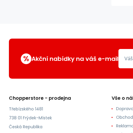
%
Akční nabídky na váš e-mail
Chopperstore - prodejna
Vše o n
Doprava
Třebízského 1481
Obchod
738 01 Frýdek-Místek
Reklama
Česká Republika