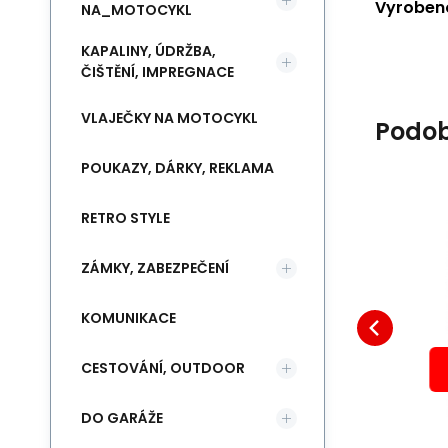
Vyrobeno
NA_MOTOCYKL
KAPALINY, ÚDRŽBA,
ČIŠTĚNÍ, IMPREGNACE
VLAJEČKY NA MOTOCYKL
Podob
POUKAZY, DÁRKY, REKLAMA
RETRO STYLE
DOPRODEJ
EAN:
Kód:
8594191798959
A68696
Skladem
8
ks
Záruka
199
24 měsíců
Kč
šátek na hlavu
ZÁMKY, ZABEZPEČENÍ
(čepička) lebky pirát
Šátek na hlavu - čepička -
Kv
Oblíbený
Porovnat
navržen, aby chránil zadní
hl
DO KOŠÍKU
KOMUNIKACE
část týlu, v unikátním stylu.
mo
- 6 dílný šá
tv
CESTOVÁNÍ, OUTDOOR
DO GARÁŽE