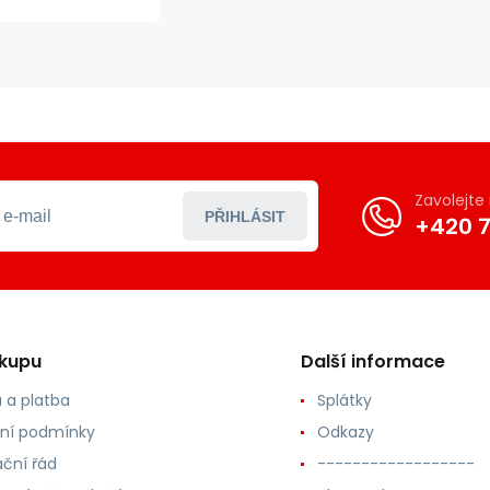
váhy
Zavolejt
PŘIHLÁSIT
+420 7
ákupu
Další informace
 a platba
Splátky
ní podmínky
Odkazy
ční řád
------------------