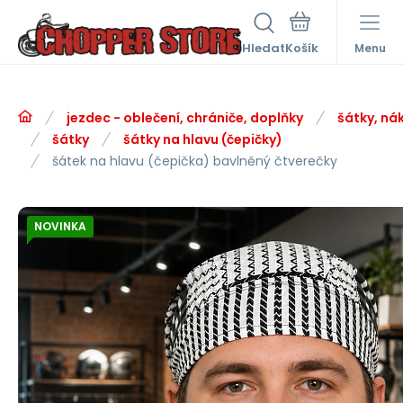
Hledat
Menu
jezdec - oblečení, chrániče, doplňky
šátky, nák
šátky
šátky na hlavu (čepičky)
šátek na hlavu (čepička) bavlněný čtverečky
NOVINKA