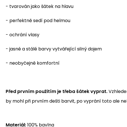
- tvarován jako šátek na hlavu
- perfektně sedí pod helmou
- ochrání vlasy
- jasné a stálé barvy vytvářející silný dojem
- neobyčejně komfortní
Před prvním použitím je třeba šátek vyprat.
Vzhledem
by mohl při prvním dešti barvit, po vyprání toto ale ne
Materiál:
100% bavlna