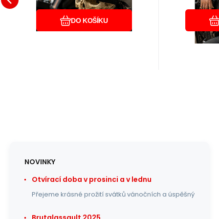
Oblíbený
Porovnat
DO KOŠÍKU
NOVINKY
Otvírací doba v prosinci a v lednu
Přejeme krásné prožití svátků vánočních a úspěšný
Brutalassault 2025